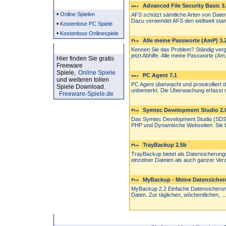
Partner
Advanced File Security Basic 3.
•
Online Spielen
AFS schützt sämtliche Arten von Daten 
Dazu verwendet AFS den weltweit stan
•
Kostenlose PC Spiele
•
Kostenlose Onlinespiele
Alle meine Passworte (AmP) 3.
Kostenlose Spiele
Kennen Sie das Problem? Ständig verg
jetzt Abhilfe. Alle meine Passworte (Am.
Hier finden Sie gratis
Freeware
Spiele,
Online Spiele
PC Agent 7.1
und weiteren tollen
PC Agent überwacht und protokolliert d
Spiele Download.
unbemerkt. Die Überwachung erfasst ni
Freeware-Spiele.de
Symtec Development Studio 2.0
Das Symtec Development Studio (SDS) 
PHP und Dynamische Webseiten. Sie bie
TrayBackup 2.5b
TrayBackup bietet als Datensicherung
einzelner Dateien als auch ganzer Verze
MyBackup - Meine Datensicheru
MyBackup 2.2 Einfache Datensicherung
Daten. Zur täglichen, wöchentlichen, ...