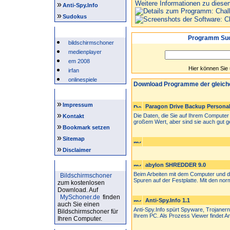
Weitere Informationen zu diese
»
Anti-Spy.Info
»
Sudokus
Beliebte Suchwörter
Programm Suc
bildschirmschoner
medienplayer
em 2008
Hier können Sie
irfan
onlinespiele
Download Programme der gleich
Intern
»
Impressum
Paragon Drive Backup Personal
»
Die Daten, die Sie auf Ihrem Computer 
Kontakt
großem Wert, aber sind sie auch gut ge
»
Bookmark setzen
»
Sitemap
»
Disclaimer
Bildschirmschoner
abylon SHREDDER 9.0
Beim Arbeiten mit dem Computer und de
Bildschirmschoner
Spuren auf der Festplatte. Mit den norm
zum kostenlosen
Download. Auf
MySchoner.de
finden
Anti-Spy.Info 1.1
auch Sie einen
Anti-Spy.Info spürt Spyware, Trojaner
Bildschirmschoner für
Ihrem PC. Als Prozess Viewer findet Ant
Ihren Computer.