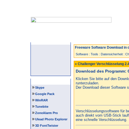
Startseite
Neuzugänge
Spiele
Freeware Software Download in d
Software
:
Tools
:
Datensicherheit
:
Ch
» Challenger Verschlüsselung 2.
Download des Programm: C
Klicken Sie bitte auf den Down
Software Tipps
runterzuladen.
»
Der Download dieser Software st
Skype
»
Google Pack
»
WinRAR
»
Tunebite
Verschlüsselungssoftware für b
»
ZoneAlarm Pro
auch direkt vom USB-Stick lauff
»
Ulead Photo Explorer
eine schnelle Verschlüsselung.
»
3D FontTwister