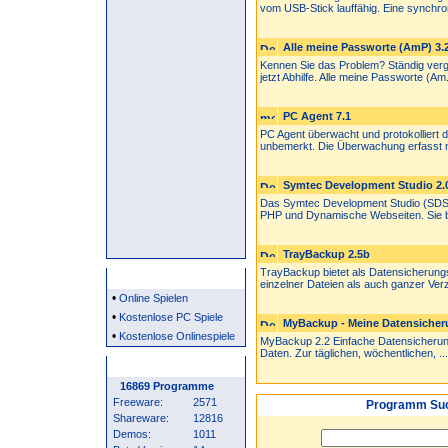
vom USB-Stick lauffähig. Eine synchron
Alle meine Passworte (AmP) 3.
Kennen Sie das Problem? Ständig verg
jetzt Abhilfe. Alle meine Passworte (Am.
PC Agent 7.1
PC Agent überwacht und protokolliert d
unbemerkt. Die Überwachung erfasst ni
Symtec Development Studio 2.0
Das Symtec Development Studio (SDS) 
PHP und Dynamische Webseiten. Sie bie
TrayBackup 2.5b
TrayBackup bietet als Datensicherung
Partner
einzelner Dateien als auch ganzer Verze
•
Online Spielen
•
Kostenlose PC Spiele
MyBackup - Meine Datensicheru
•
Kostenlose Onlinespiele
MyBackup 2.2 Einfache Datensicherung
Daten. Zur täglichen, wöchentlichen, ...
Programm Statistik
16869 Programme
Freeware:
2571
Programm Suc
Shareware:
12816
Demos:
1011