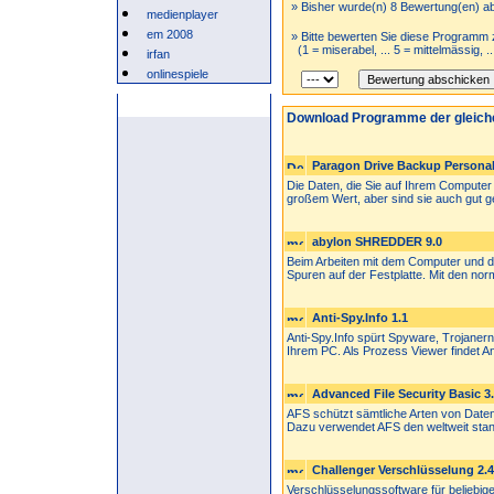
» Bisher wurde(n) 8 Bewertung(en) a
medienplayer
em 2008
» Bitte bewerten Sie diese Programm 
(1 = miserabel, ... 5 = mittelmässig, .
irfan
onlinespiele
Anzeige
Download Programme der gleich
Paragon Drive Backup Personal
Die Daten, die Sie auf Ihrem Computer 
großem Wert, aber sind sie auch gut ge
abylon SHREDDER 9.0
Beim Arbeiten mit dem Computer und de
Spuren auf der Festplatte. Mit den norm
Anti-Spy.Info 1.1
Anti-Spy.Info spürt Spyware, Trojaner
Ihrem PC. Als Prozess Viewer findet Ant
Advanced File Security Basic 3.
AFS schützt sämtliche Arten von Daten 
Dazu verwendet AFS den weltweit stan
Challenger Verschlüsselung 2.4
Verschlüsselungssoftware für beliebig