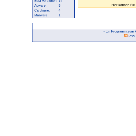
Beta Versionen:
14
Hier können Sie
Adware:
5
Cardware:
4
Mailware:
1
- Ein Programm zum F
RSS 