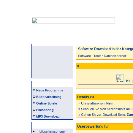
Startseite
Neuzugänge
Spiele
Software Download in der Katego
Software
:
Tools
:
Datensicherheit
»
Kb
|
Navigation
»
Neue Programme
»
Bildbearbeitung
Details zu
»
Online Spiele
» Uninstallfunktion:
Nein
»
» Schauen Sie sich Screenshots an:
Filesharing
» Gehen Sie zur Download Seite:
Zum
»
MP3 Download
Beliebte Suchwörter
Userbewertung für
bildschirmschoner