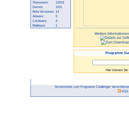
Shareware:
12816
Demos:
1011
Beta Versionen:
14
Adware:
5
Cardware:
4
Mailware:
1
Weitere Informationen
Programm Suc
Hier können Sie
Screenshots zum Programm Challenger Verschlüssel
RSS 