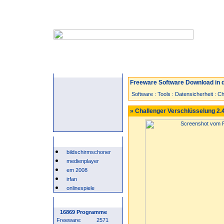
Startseite
Neuzugänge
Spiele
Freeware Software Download in d
Software
:
Tools
:
Datensicherheit
:
Ch
» Challenger Verschlüsselung 2.
Beliebte Suchwörter
bildschirmschoner
medienplayer
em 2008
irfan
onlinespiele
Programm Statistik
16869 Programme
Freeware:
2571