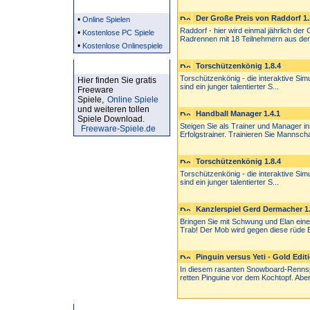
Partner
Der Große Preis von Raddorf 1.
•
Online Spielen
Raddorf - hier wird einmal jährlich de
•
Kostenlose PC Spiele
Radrennen mit 18 Teilnehmern aus der.
•
Kostenlose Onlinespiele
Kostenlose Spiele
Torschützenkönig 1.8.4
Torschützenkönig - die interaktive Simu
Hier finden Sie gratis
sind ein junger talentierter S...
Freeware
Spiele,
Online Spiele
und weiteren tollen
Handball Manager 1.4.1
Spiele Download.
Steigen Sie als Trainer und Manager i
Freeware-Spiele.de
Erfolgstrainer. Trainieren Sie Mannschaf
Torschützenkönig 1.8.4
Torschützenkönig - die interaktive Simu
sind ein junger talentierter S...
Kanzlerspiel Gerd Dermacher 1.
Bringen Sie mit Schwung und Elan ein
Trab! Der Mob wird gegen diese rüde 
Pinguin versus Yeti - Gold Editi
In diesem rasanten Snowboard-Rennspie
retten Pinguine vor dem Kochtopf. Aber 