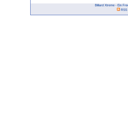
Billiard Xtreme - Ein F
RSS 