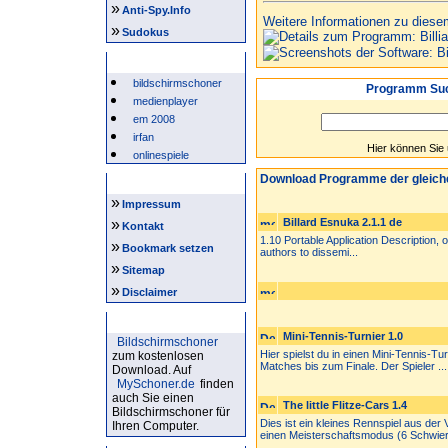
»
Anti-Spy.Info
Weitere Informationen zu diese
»
Sudokus
Beliebte Suchwörter
bildschirmschoner
Programm Suc
medienplayer
em 2008
irfan
Hier können Sie
onlinespiele
Download Programme der gleich
Intern
»
Impressum
»
Billard Esnuka 2.1.1 de
Kontakt
1.10 Portable Application Description, 
»
Bookmark setzen
authors to dissemi...
»
Sitemap
»
Disclaimer
Bildschirmschoner
Mini-Tennis-Turnier 1.0
Bildschirmschoner
Hier spielst du in einen Mini-Tennis-Tur
zum kostenlosen
Matches bis zum Finale. Der Spieler ...
Download. Auf
MySchoner.de
finden
auch Sie einen
The little Flitze-Cars 1.4
Bildschirmschoner für
Dies ist ein kleines Rennspiel aus der
Ihren Computer.
einen Meisterschaftsmodus (6 Schwieri