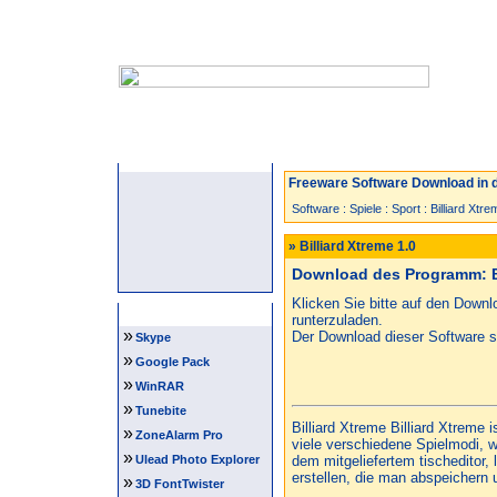
Startseite
Neuzugänge
Spiele
Freeware Software Download in d
Software
:
Spiele
:
Sport
:
Billiard Xtre
» Billiard Xtreme 1.0
Download des Programm: Bi
Klicken Sie bitte auf den Down
Software Tipps
runterzuladen.
»
Der Download dieser Software st
Skype
»
Google Pack
»
WinRAR
»
Tunebite
Billiard Xtreme Billiard Xtreme i
»
ZoneAlarm Pro
viele verschiedene Spielmodi, wi
»
Ulead Photo Explorer
dem mitgeliefertem tischeditor, 
erstellen, die man abspeichern u
»
3D FontTwister