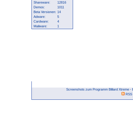
Shareware:
12816
Demos:
1011
Beta Versionen:
14
Adware:
5
Cardware:
4
Mailware:
1
Screenshots zum Programm Billiard Xtreme -
RSS 