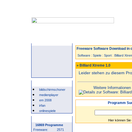
Startseite
Neuzugänge
Spiele
Freeware Software Download in d
Software
:
Spiele
:
Sport
:
Billiard Xtre
» Billiard Xtreme 1.0
Leider stehen zu diesem P
Beliebte Suchwörter
Weitere Informationen
bildschirmschoner
medienplayer
em 2008
Programm Suc
irfan
onlinespiele
Programm Statistik
Hier können Sie
16869 Programme
Freeware:
2571