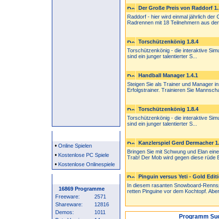
Der Große Preis von Raddorf 1.
Raddorf - hier wird einmal jährlich de
Radrennen mit 18 Teilnehmern aus der.
Torschützenkönig 1.8.4
Torschützenkönig - die interaktive Simu
sind ein junger talentierter S...
Handball Manager 1.4.1
Steigen Sie als Trainer und Manager i
Erfolgstrainer. Trainieren Sie Mannschaf
Torschützenkönig 1.8.4
Torschützenkönig - die interaktive Simu
sind ein junger talentierter S...
Partner
Kanzlerspiel Gerd Dermacher 1.
•
Online Spielen
Bringen Sie mit Schwung und Elan ein
•
Kostenlose PC Spiele
Trab! Der Mob wird gegen diese rüde 
•
Kostenlose Onlinespiele
Pinguin versus Yeti - Gold Editi
Programm Statistik
In diesem rasanten Snowboard-Rennspie
16869 Programme
retten Pinguine vor dem Kochtopf. Aber 
Freeware:
2571
Shareware:
12816
Demos:
1011
Programm Suc