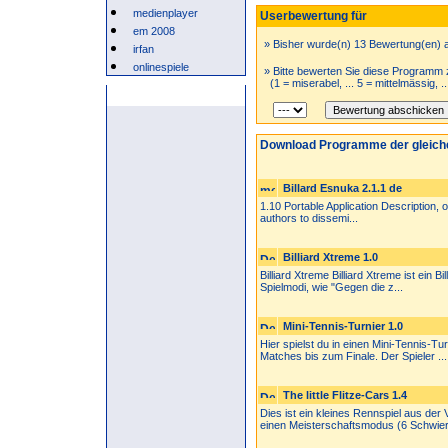
medienplayer
Userbewertung für
em 2008
» Bisher wurde(n) 13 Bewertung(en) 
irfan
onlinespiele
» Bitte bewerten Sie diese Programm 
(1 = miserabel, ... 5 = mittelmässig, .
Anzeige
Download Programme der gleich
Billard Esnuka 2.1.1 de
1.10 Portable Application Description, 
authors to dissemi...
Billiard Xtreme 1.0
Billiard Xtreme Billiard Xtreme ist ein B
Spielmodi, wie "Gegen die z...
Mini-Tennis-Turnier 1.0
Hier spielst du in einen Mini-Tennis-Tur
Matches bis zum Finale. Der Spieler ...
The little Flitze-Cars 1.4
Dies ist ein kleines Rennspiel aus der
einen Meisterschaftsmodus (6 Schwieri