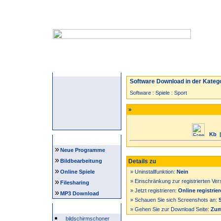
Startseite
Neuzugänge
Spiele
Software Download in der Katego
Software
:
Spiele
:
Sport
»
Kb
|
Navigation
»
Neue Programme
»
Bildbearbeitung
Details zu
»
Online Spiele
» Uninstallfunktion:
Nein
»
» Einschränkung zur registrierten Ver
Filesharing
» Jetzt registrieren:
Online registrie
»
MP3 Download
» Schauen Sie sich Screenshots an:
Beliebte Suchwörter
» Gehen Sie zur Download Seite:
Zum
bildschirmschoner