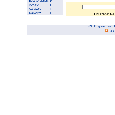
Beta Versionen:
14
Adware:
5
Cardware:
4
Mailware:
1
Hier können Sie
- Ein Programm zum F
RSS 