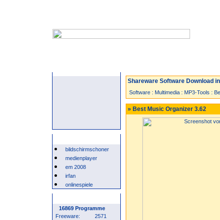
Startseite
Neuzugänge
Spiele
Shareware Software Download in 
Software
:
Multimedia
:
MP3-Tools
:
Be
» Best Music Organizer 3.62
Beliebte Suchwörter
bildschirmschoner
medienplayer
em 2008
irfan
onlinespiele
Programm Statistik
16869 Programme
Freeware:
2571