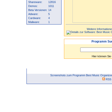
Shareware:
12816
Demos:
1011
Beta Versionen:
14
Adware:
5
Cardware:
4
Mailware:
1
Weitere Informatione
Programm Suc
Hier können Sie
Screenshots zum Programm Best Music Organizer 
RSS 