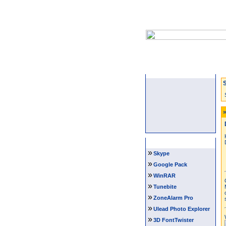
Startseite
S
»
Software Tipps
»
Skype
»
Google Pack
»
WinRAR
»
Tunebite
»
ZoneAlarm Pro
»
Ulead Photo Explorer
»
3D FontTwister