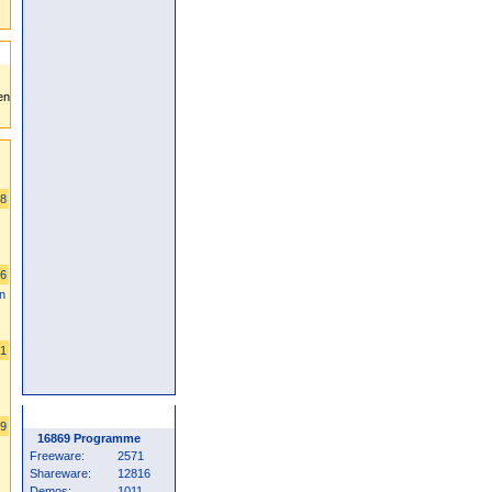
78
86
n
61
Programm Statistik
49
16869 Programme
Freeware:
2571
Shareware:
12816
Demos:
1011