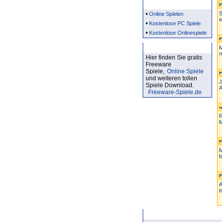
Partner
•
S
Online Spielen
w
•
Kostenlose PC Spiele
•
Kostenlose Onlinespiele
Kostenlose Spiele
M
m
Hier finden Sie gratis
Freeware
Spiele,
Online Spiele
und weiteren tollen
J
Spiele Download.
A
Freeware-Spiele.de
R
M
M
b
A
i