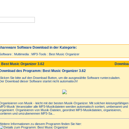
Neuzugänge
Spiele
Top 30
hareware Software Download in der Kategorie:
Software
:
Multimedia
:
MP3-Tools
:
Best Music Organizer
 Best Music Organizer 3.62
Downlo
Download des Programm: Best Music Organizer 3.62
Klicken Sie bitte auf den Download Button, um die ausgewählte Software runterzuladen.
Der Download dieser Software startet nicht automatisch!
Organisieren von Musik - leicht mit der besten Musik-Organizer. Mit solchen leistungsfähigen
MP3-Musik Veranstalter alle MP3-Musikdateien werden automatisch sortiert, umbenannt und
organisiert. Organisieren von Musik-Dateien, geordnet MP3-Musikdateien, organisieren,
sortieren und umzubenennen MP3-Sa...
Weitere Informationen zu diesem Programm finden Sie hier: