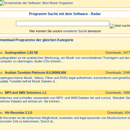
Programm Suche mit dem Software - Radar
Hier können Sie unsere
erweiterte Suche
benutzen
ownload Programme der gleichen Kategorie
Audiograbber 1.83 SE
Downloads: 247
udiograbber ist ein praktisches Werkzeug, um Musik von verschiedenen Tonträgern auf den
omputer zu übertragen. Audio-CDs können ...
Audials Tunebite Platinum 8.0.26908.800
Downloads: 234
opiergeschützte Musik, Videos, Filme und DVDs legal aufnehmen, konvertieren und genieße
udials Tunebite befreit Musik Dateien d...
MP3 and WAV Solutions 1.1
Downloads: 196
infaches und schnelles umwandeln von MP3- und WAV-Dateien hin und zurück. Wandeln Sie
ehrere Dateien auf einmal um. Sie können...
Hit-Recorder 2 2.0
Downloads: 83
it-Recorder ist die einfachste Möglichkeit, kostenlos und legal tausende von Musikstücken in
ürzester Zeit zu bekommen. Durch di...