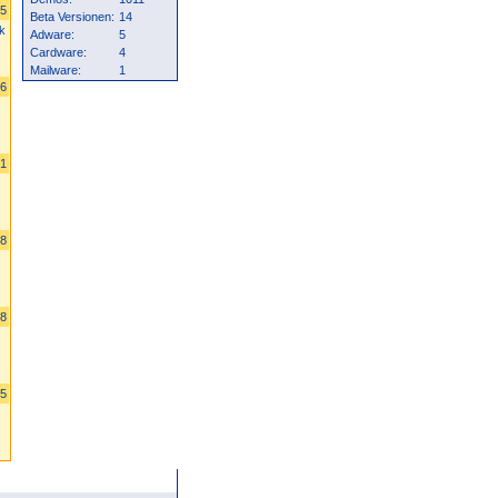
15
Beta Versionen:
14
k
Adware:
5
Cardware:
4
Mailware:
1
86
01
28
98
85