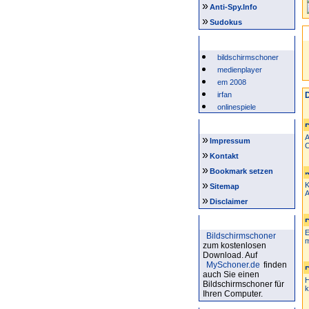
»
Anti-Spy.Info
»
Sudokus
Beliebte Suchwörter
bildschirmschoner
medienplayer
em 2008
irfan
D
onlinespiele
Intern
A
»
Impressum
C
»
Kontakt
»
Bookmark setzen
»
K
Sitemap
A
»
Disclaimer
Bildschirmschoner
E
Bildschirmschoner
m
zum kostenlosen
Download. Auf
MySchoner.de
finden
auch Sie einen
H
Bildschirmschoner für
k
Ihren Computer.