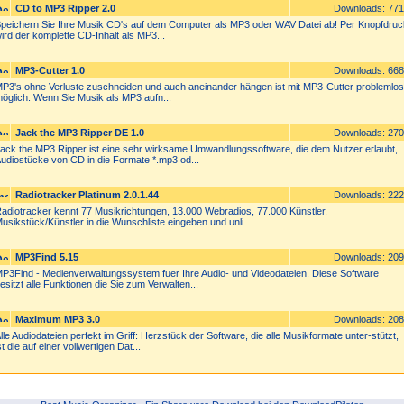
CD to MP3 Ripper 2.0
Downloads: 77
peichern Sie Ihre Musik CD's auf dem Computer als MP3 oder WAV Datei ab! Per Knopfdruc
ird der komplette CD-Inhalt als MP3...
MP3-Cutter 1.0
Downloads: 66
P3's ohne Verluste zuschneiden und auch aneinander hängen ist mit MP3-Cutter problemlos
öglich. Wenn Sie Musik als MP3 aufn...
Jack the MP3 Ripper DE 1.0
Downloads: 27
ack the MP3 Ripper ist eine sehr wirksame Umwandlungssoftware, die dem Nutzer erlaubt,
udiostücke von CD in die Formate *.mp3 od...
Radiotracker Platinum 2.0.1.44
Downloads: 22
adiotracker kennt 77 Musikrichtungen, 13.000 Webradios, 77.000 Künstler.
usikstück/Künstler in die Wunschliste eingeben und unli...
MP3Find 5.15
Downloads: 20
P3Find - Medienverwaltungssystem fuer Ihre Audio- und Videodateien. Diese Software
esitzt alle Funktionen die Sie zum Verwalten...
Maximum MP3 3.0
Downloads: 20
lle Audiodateien perfekt im Griff: Herzstück der Software, die alle Musikformate unter-stützt,
st die auf einer vollwertigen Dat...