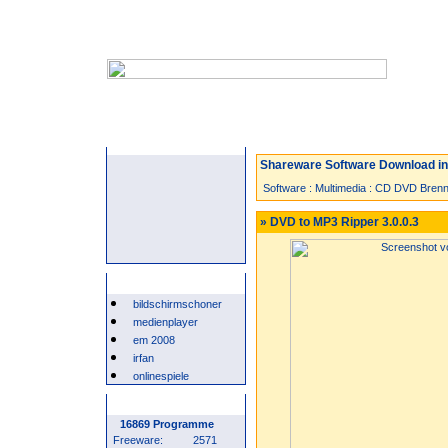
Startseite
Neuzugänge
Spiele
Shareware Software Download in 
Software
:
Multimedia
:
CD DVD Brenn
» DVD to MP3 Ripper 3.0.0.3
Beliebte Suchwörter
bildschirmschoner
medienplayer
em 2008
irfan
onlinespiele
Programm Statistik
16869 Programme
Freeware:
2571