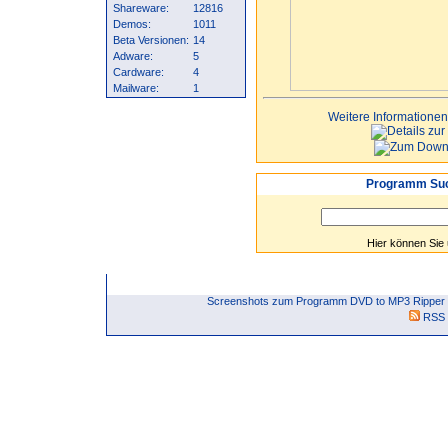
Shareware:
12816
Demos:
1011
Beta Versionen:
14
Adware:
5
Cardware:
4
Mailware:
1
Weitere Informationen
Programm Suc
Hier können Sie
Screenshots zum Programm DVD to MP3 Ripper -
RSS 