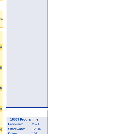
04
66
06
69
Programm Statistik
16869 Programme
Freeware:
2571
Shareware:
12816
44
Demos:
1011