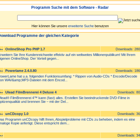
Programm Suche mit dem Software - Radar
Hier können Sie unsere
erweiterte Suche
benutzen
ownload Programme der gleichen Kategorie
OnlineShop Pro PHP 1.7
Downloads: 28
rweitern Sie Ihre Kundenreichweite effektiv auf ein weltweites Millionenpublikum! Mit Ihrem
igenen OnlineShop. Der Vorteil gegen...
Powerlame 2.4.0.80
Downloads: 18
owerLame hat u.a. folgenden Funktionsumfang: * Rippen von Audio-CDs * Encode/Decode
on WAV&amp;MP3-Dateien mit dem Encod...
Ulead FilmBrennerei 4 Deluxe 4
Downloads: 8
lead® FilmBrennerei 4™ kann (fast) alles. Erstellen Sie beeindruckende DVD-Filme in
pitzenqualität und brennen Sie – mit der Del...
unCDcopy 1.0
Downloads: 3
as Programm unCDcopy hilft Ihnen, Abspielprobleme mit CDs zu beheben, indem es eine
naloge Kopie anfertigt. Diese entspricht dem...
Downloads: 3