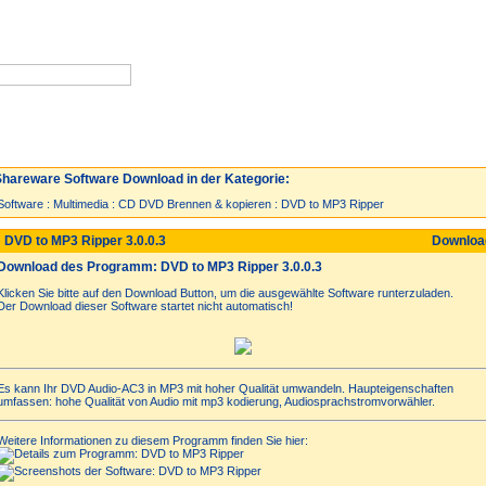
Neuzugänge
Spiele
Top 30
hareware Software Download in der Kategorie:
Software
:
Multimedia
:
CD DVD Brennen & kopieren
:
DVD to MP3 Ripper
 DVD to MP3 Ripper 3.0.0.3
Downlo
Download des Programm: DVD to MP3 Ripper 3.0.0.3
Klicken Sie bitte auf den Download Button, um die ausgewählte Software runterzuladen.
Der Download dieser Software startet nicht automatisch!
Es kann Ihr DVD Audio-AC3 in MP3 mit hoher Qualität umwandeln. Haupteigenschaften
umfassen: hohe Qualität von Audio mit mp3 kodierung, Audiosprachstromvorwähler.
Weitere Informationen zu diesem Programm finden Sie hier: