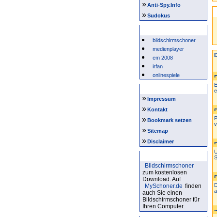
»
Anti-Spy.Info
»
Sudokus
Beliebte Suchwörter
bildschirmschoner
medienplayer
D
em 2008
irfan
onlinespiele
E
Intern
e
»
Impressum
»
Kontakt
»
P
Bookmark setzen
v
»
Sitemap
»
Disclaimer
U
Bildschirmschoner
S
Bildschirmschoner
zum kostenlosen
Download. Auf
D
MySchoner.de
finden
a
auch Sie einen
Bildschirmschoner für
Ihren Computer.