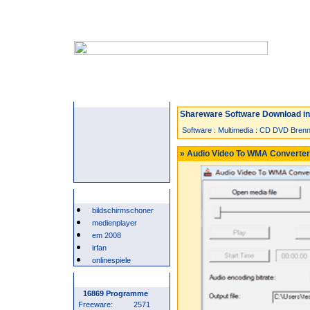
Startseite
Neuzugänge
Spiele
Shareware Software Download in 
Software
:
Multimedia
:
CD DVD Brenn
» Audio Video To WMA Converter 
Beliebte Suchwörter
bildschirmschoner
medienplayer
em 2008
irfan
onlinespiele
Programm Statistik
16869 Programme
Freeware:
2571