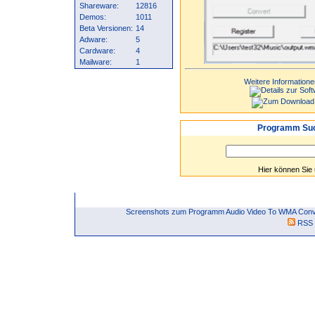
Shareware:
12816
Demos:
1011
Beta Versionen:
14
Adware:
5
Cardware:
4
Mailware:
1
Weitere Informatione
Programm Suc
Hier können Sie
Screenshots zum Programm Audio Video To WMA Conver
RSS 