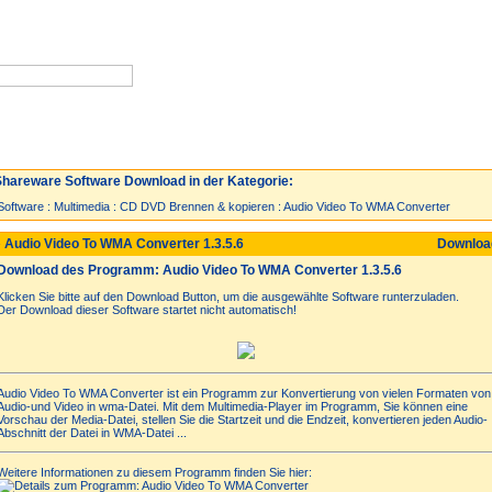
Neuzugänge
Spiele
Top 30
hareware Software Download in der Kategorie:
Software
:
Multimedia
:
CD DVD Brennen & kopieren
:
Audio Video To WMA Converter
 Audio Video To WMA Converter 1.3.5.6
Downlo
Download des Programm: Audio Video To WMA Converter 1.3.5.6
Klicken Sie bitte auf den Download Button, um die ausgewählte Software runterzuladen.
Der Download dieser Software startet nicht automatisch!
Audio Video To WMA Converter ist ein Programm zur Konvertierung von vielen Formaten von
Audio-und Video in wma-Datei. Mit dem Multimedia-Player im Programm, Sie können eine
Vorschau der Media-Datei, stellen Sie die Startzeit und die Endzeit, konvertieren jeden Audio-
Abschnitt der Datei in WMA-Datei ...
Weitere Informationen zu diesem Programm finden Sie hier: