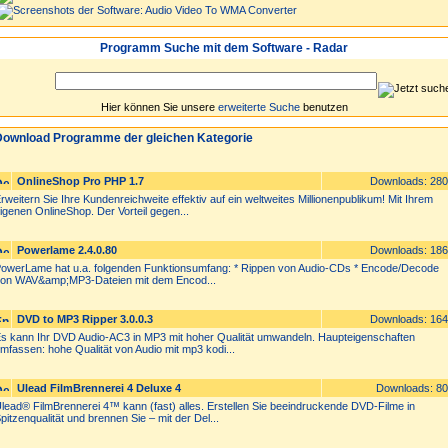
Programm Suche mit dem Software - Radar
Hier können Sie unsere
erweiterte Suche
benutzen
ownload Programme der gleichen Kategorie
OnlineShop Pro PHP 1.7
Downloads: 28
rweitern Sie Ihre Kundenreichweite effektiv auf ein weltweites Millionenpublikum! Mit Ihrem
igenen OnlineShop. Der Vorteil gegen...
Powerlame 2.4.0.80
Downloads: 18
owerLame hat u.a. folgenden Funktionsumfang: * Rippen von Audio-CDs * Encode/Decode
on WAV&amp;MP3-Dateien mit dem Encod...
DVD to MP3 Ripper 3.0.0.3
Downloads: 16
s kann Ihr DVD Audio-AC3 in MP3 mit hoher Qualität umwandeln. Haupteigenschaften
mfassen: hohe Qualität von Audio mit mp3 kodi...
Ulead FilmBrennerei 4 Deluxe 4
Downloads: 8
lead® FilmBrennerei 4™ kann (fast) alles. Erstellen Sie beeindruckende DVD-Filme in
pitzenqualität und brennen Sie – mit der Del...