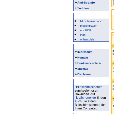
»
Anti-Spy.Info
»
Sudokus
Beliebte Suchwörter
bildschirmschoner
medienplayer
em 2008
irfan
D
onlinespiele
Intern
E
»
Impressum
e
»
Kontakt
»
Bookmark setzen
»
P
Sitemap
v
»
Disclaimer
Bildschirmschoner
E
Bildschirmschoner
u
zum kostenlosen
Download. Auf
MySchoner.de
finden
auch Sie einen
U
Bildschirmschoner für
S
Ihren Computer.