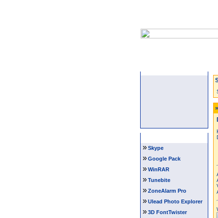
Startseite
S
»
Software Tipps
»
Skype
»
Google Pack
»
WinRAR
»
Tunebite
»
ZoneAlarm Pro
»
Ulead Photo Explorer
»
3D FontTwister