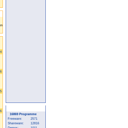
04
66
45
Programm Statistik
06
16869 Programme
Freeware:
2571
Shareware:
12816
Demos:
1011