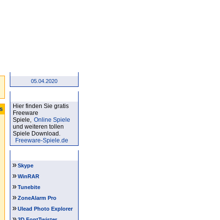
05.04.2020
Kostenlose Spiele
Hier finden Sie gratis
ts
Freeware
Spiele,
Online Spiele
und weiteren tollen
Spiele Download.
Freeware-Spiele.de
Software Tipps
»
Skype
»
WinRAR
»
Tunebite
»
ZoneAlarm Pro
»
Ulead Photo Explorer
»
3D FontTwister