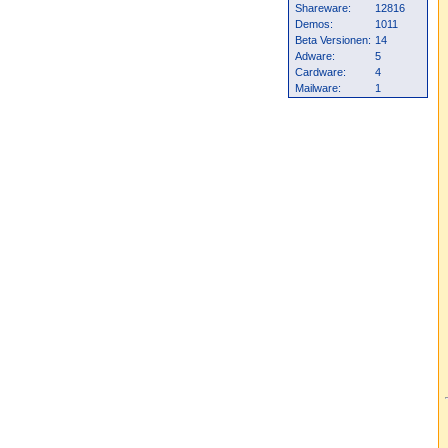
Shareware:
12816
Demos:
1011
Beta Versionen:
14
Adware:
5
Cardware:
4
Mailware:
1