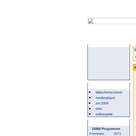
Startseite
S
»
Beliebte Suchwörter
bildschirmschoner
medienplayer
em 2008
irfan
onlinespiele
Programm Statistik
16869 Programme
Freeware:
2571