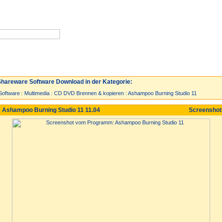
Neuzugänge
Spiele
Top 30
hareware Software Download in der Kategorie:
Software
:
Multimedia
:
CD DVD Brennen & kopieren
:
Ashampoo Burning Studio 11
 Ashampoo Burning Studio 11 11.04
Screensho