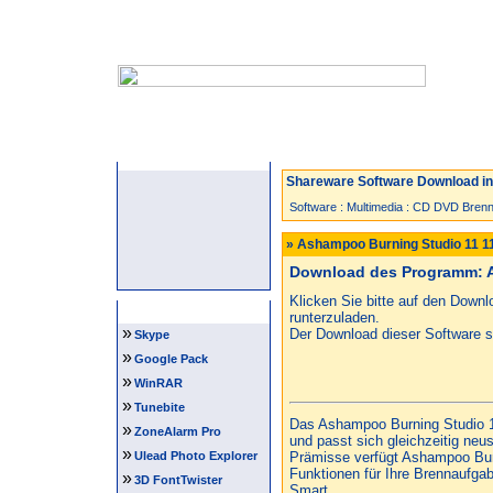
Startseite
Neuzugänge
Spiele
Shareware Software Download in 
Software
:
Multimedia
:
CD DVD Brenn
» Ashampoo Burning Studio 11 1
Download des Programm: A
Klicken Sie bitte auf den Down
Software Tipps
runterzuladen.
»
Der Download dieser Software st
Skype
»
Google Pack
»
WinRAR
»
Tunebite
Das Ashampoo Burning Studio 1
»
ZoneAlarm Pro
und passt sich gleichzeitig neu
»
Ulead Photo Explorer
Prämisse verfügt Ashampoo Burn
Funktionen für Ihre Brennaufgab
»
3D FontTwister
Smart...