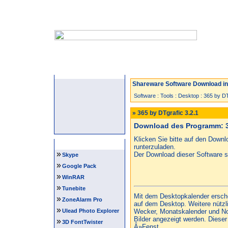
Startseite
Neuzugänge
Spiele
Shareware Software Download in 
Software
:
Tools
:
Desktop
:
365 by DT
» 365 by DTgrafic 3.2.1
Download des Programm: 36
Klicken Sie bitte auf den Down
Software Tipps
runterzuladen.
»
Der Download dieser Software st
Skype
»
Google Pack
»
WinRAR
»
Tunebite
Mit dem Desktopkalender ersche
»
ZoneAlarm Pro
auf dem Desktop. Weitere nützl
»
Ulead Photo Explorer
Wecker, Monatskalender und Not
Bilder angezeigt werden. Dieser
»
3D FontTwister
Â»Fenst...