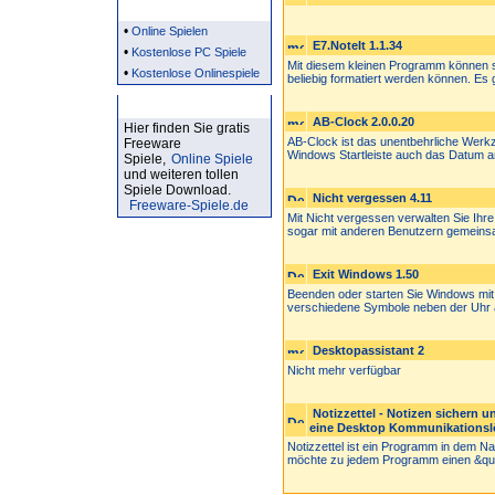
Partner
•
Online Spielen
E7.NoteIt 1.1.34
•
Kostenlose PC Spiele
Mit diesem kleinen Programm können si
•
Kostenlose Onlinespiele
beliebig formatiert werden können. Es gi
Kostenlose Spiele
AB-Clock 2.0.0.20
Hier finden Sie gratis
AB-Clock ist das unentbehrliche Werkze
Freeware
Windows Startleiste auch das Datum an
Spiele,
Online Spiele
und weiteren tollen
Spiele Download.
Nicht vergessen 4.11
Freeware-Spiele.de
Mit Nicht vergessen verwalten Sie Ihr
sogar mit anderen Benutzern gemeinsa
Exit Windows 1.50
Beenden oder starten Sie Windows mit 
verschiedene Symbole neben der Uhr a
Desktopassistant 2
Nicht mehr verfügbar
Notizzettel - Notizen sichern 
eine Desktop Kommunikationsl
Notizzettel ist ein Programm in dem N
möchte zu jedem Programm einen &quo