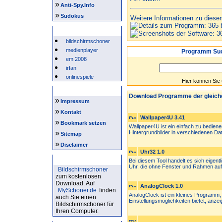
»
Anti-Spy.Info
»
Sudokus
Weitere Informationen zu diese
Beliebte Suchwörter
bildschirmschoner
medienplayer
Programm Suc
em 2008
irfan
onlinespiele
Hier können Sie
Intern
Download Programme der gleich
»
Impressum
»
Kontakt
Wallpaper4U 3.41
»
Bookmark setzen
Wallpaper4U ist ein einfach zu bediene
»
Hintergrundbilder in verschiedenen Date
Sitemap
»
Disclaimer
Uhr32 1.0
Bildschirmschoner
Bei diesem Tool handelt es sich eigen
Uhr, die ohne Fenster und Rahmen auf 
Bildschirmschoner
zum kostenlosen
Download. Auf
AnalogClock 1.0
MySchoner.de
finden
AnalogClock ist ein kleines Programm, 
auch Sie einen
Einstellungsmöglichkeiten bietet, anzeig
Bildschirmschoner für
Ihren Computer.