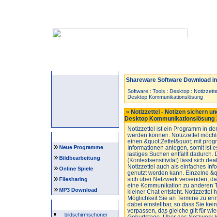
Startseite
Neuzugänge
Spiele
Shareware Software Download in 
Software
:
Tools
:
Desktop
:
Notizzett
Desktop Kommunikationslösung
» Notizzettel - Notizen sichern u
Desktop Kommunikationslösung 
Notizzettel ist ein Programm in d
werden können. Notizzettel möch
Navigation
einen &quot;Zettel&quot; mit pr
»
Neue Programme
Informationen anlegen, somit ist e
lästiges Suchen entfällt dadurch.
»
Bildbearbeitung
(Kontextsensitivität) lässt sich dea
Notizzettel auch als einfaches I
»
Online Spiele
genutzt werden kann. Einzelne &q
»
sich über Netzwerk versenden, d
Filesharing
eine Kommunikation zu anderen T
»
MP3 Download
kleiner Chat entsteht. Notizzettel
Möglichkeit Sie an Termine zu eri
Beliebte Suchwörter
dabei einstellbar, so dass Sie ke
verpassen, das gleiche gilt für w
bildschirmschoner
Geburtstage. Über das Netzwerk 