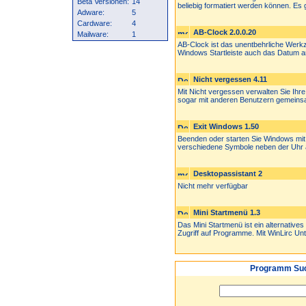
Beta Versionen:
14
beliebig formatiert werden können. Es gi
Adware:
5
Cardware:
4
AB-Clock 2.0.0.20
Mailware:
1
AB-Clock ist das unentbehrliche Werkze
Windows Startleiste auch das Datum an
Nicht vergessen 4.11
Mit Nicht vergessen verwalten Sie Ihr
sogar mit anderen Benutzern gemeinsa
Exit Windows 1.50
Beenden oder starten Sie Windows mit 
verschiedene Symbole neben der Uhr a
Desktopassistant 2
Nicht mehr verfügbar
Mini Startmenü 1.3
Das Mini Startmenü ist ein alternatives
Zugriff auf Programme. Mit WinLirc Unt.
Programm Suc