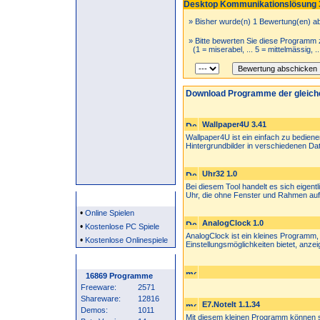
Desktop Kommunikationslösung 
» Bisher wurde(n) 1 Bewertung(en) a
» Bitte bewerten Sie diese Programm 
(1 = miserabel, ... 5 = mittelmässig, .
Download Programme der gleich
Wallpaper4U 3.41
Wallpaper4U ist ein einfach zu bediene
Hintergrundbilder in verschiedenen Date
Uhr32 1.0
Bei diesem Tool handelt es sich eigen
Uhr, die ohne Fenster und Rahmen auf 
Partner
•
Online Spielen
AnalogClock 1.0
•
Kostenlose PC Spiele
AnalogClock ist ein kleines Programm, 
•
Kostenlose Onlinespiele
Einstellungsmöglichkeiten bietet, anzeig
Programm Statistik
16869 Programme
Freeware:
2571
Shareware:
12816
E7.NoteIt 1.1.34
Demos:
1011
Mit diesem kleinen Programm können si