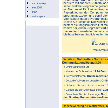
bequem mit anderen Nutzern, ode
medienplayer
sehen welche Programme gestarte
em 2008
mit Notizzettel. Ein kleines Prog
irfan
Papierkrieg um den Computer heru
programmbezogen und somit gleich
onlinespiele
Virenschutz, da alle Programmsta
Testen Sie kostenlos Notizzettel.
Anzeige
besteht die Möglichkeit es fünf ma
kommt bei jedem Programmstart e
Sie an den Erwerb der Vollversio
bleibt selbstverständlich weiterhin
2684 K
Win95/Win9
Details zu Notizzettel - Notizen 
Kommunikationslösung 3.90
» Uninstallfunktion:
Ja
» Kosten der Vollversion:
12.90 Euro
» Jetzt registrieren:
Online registrie
» Jetzt die Vollversion bestellen:
Onlin
» Schauen Sie sich Screenshots an:
» Gehen Sie zur Download Seite:
Zum
» Besuchen Sie die Homepage:
Notiz
eine Desktop Kommunikationslös
Userbewertung für Notizzettel - 