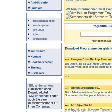
»
Anti-Spy.Info
»
Sudokus
Weitere Informationen zu diese
Beliebte Suchwörter
bildschirmschoner
medienplayer
Programm Suc
em 2008
irfan
onlinespiele
Hier können Sie
Intern
Download Programme der gleich
»
Impressum
»
Kontakt
Paragon Drive Backup Personal
»
Bookmark setzen
Die Daten, die Sie auf Ihrem Computer 
»
großem Wert, aber sind sie auch gut ge
Sitemap
»
Disclaimer
Bildschirmschoner
Bildschirmschoner
abylon SHREDDER 9.0
zum kostenlosen
Download. Auf
Beim Arbeiten mit dem Computer und de
Spuren auf der Festplatte. Mit den norm
MySchoner.de
finden
auch Sie einen
Bildschirmschoner für
Anti-Spy.Info 1.1
Ihren Computer.
Anti-Spy.Info spürt Spyware, Trojaner