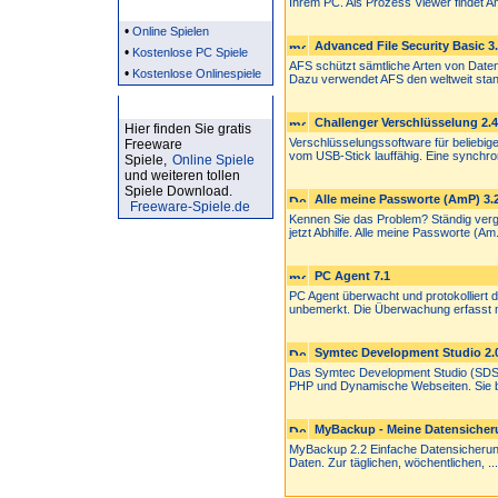
Ihrem PC. Als Prozess Viewer findet Ant
Partner
•
Online Spielen
Advanced File Security Basic 3.
•
Kostenlose PC Spiele
AFS schützt sämtliche Arten von Daten 
•
Kostenlose Onlinespiele
Dazu verwendet AFS den weltweit stan
Kostenlose Spiele
Challenger Verschlüsselung 2.4
Hier finden Sie gratis
Verschlüsselungssoftware für beliebig
Freeware
vom USB-Stick lauffähig. Eine synchron
Spiele,
Online Spiele
und weiteren tollen
Spiele Download.
Alle meine Passworte (AmP) 3.
Freeware-Spiele.de
Kennen Sie das Problem? Ständig verg
jetzt Abhilfe. Alle meine Passworte (Am.
PC Agent 7.1
PC Agent überwacht und protokolliert d
unbemerkt. Die Überwachung erfasst ni
Symtec Development Studio 2.0
Das Symtec Development Studio (SDS) 
PHP und Dynamische Webseiten. Sie bie
MyBackup - Meine Datensicheru
MyBackup 2.2 Einfache Datensicherung
Daten. Zur täglichen, wöchentlichen, ...