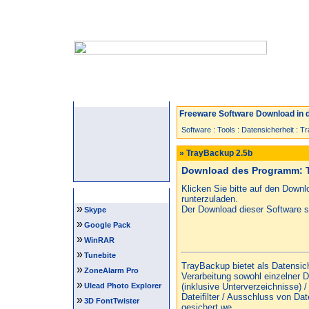
Startseite
Neuzugänge
Spiele
Freeware Software Download in d
Software
:
Tools
:
Datensicherheit
:
Tr
» TrayBackup 2.5b
Download des Programm: 
Klicken Sie bitte auf den Down
Software Tipps
runterzuladen.
»
Der Download dieser Software st
Skype
»
Google Pack
»
WinRAR
»
Tunebite
TrayBackup bietet als Datensi
»
ZoneAlarm Pro
Verarbeitung sowohl einzelner 
»
Ulead Photo Explorer
(inklusive Unterverzeichnisse) 
Dateifilter / Ausschluss von Da
»
3D FontTwister
gesichert we...