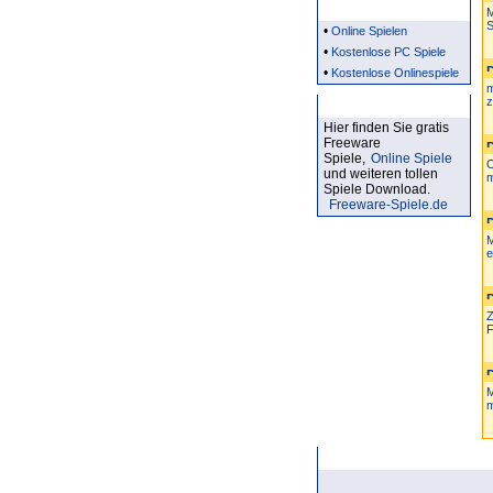
Partner
M
S
•
Online Spielen
•
Kostenlose PC Spiele
•
Kostenlose Onlinespiele
m
z
Kostenlose Spiele
Hier finden Sie gratis
Freeware
Spiele,
Online Spiele
O
und weiteren tollen
m
Spiele Download.
Freeware-Spiele.de
M
e
Z
F
M
m