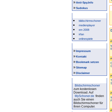
»
Anti-Spy.Info
»
Sudokus
Beliebte Suchwörter
bildschirmschoner
medienplayer
em 2008
D
irfan
onlinespiele
Intern
M
E
»
Impressum
»
Kontakt
»
Bookmark setzen
D
G
»
Sitemap
»
Disclaimer
Bildschirmschoner
T
S
Bildschirmschoner
zum kostenlosen
Download. Auf
MySchoner.de
finden
W
auch Sie einen
F
Bildschirmschoner für
Ihren Computer.