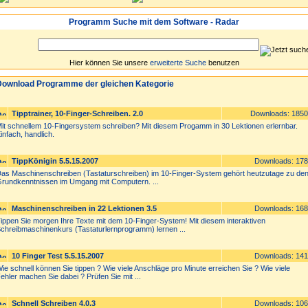
Programm Suche mit dem Software - Radar
Hier können Sie unsere
erweiterte Suche
benutzen
ownload Programme der gleichen Kategorie
Tipptrainer, 10-Finger-Schreiben. 2.0
Downloads: 185
it schnellem 10-Fingersystem schreiben? Mit diesem Progamm in 30 Lektionen erlernbar.
infach, handlich.
TippKönigin 5.5.15.2007
Downloads: 17
as Maschinenschreiben (Tastaturschreiben) im 10-Finger-System gehört heutzutage zu de
rundkenntnissen im Umgang mit Computern. ...
Maschinenschreiben in 22 Lektionen 3.5
Downloads: 16
ippen Sie morgen Ihre Texte mit dem 10-Finger-System! Mit diesem interaktiven
chreibmaschinenkurs (Tastaturlernprogramm) lernen ...
10 Finger Test 5.5.15.2007
Downloads: 14
ie schnell können Sie tippen ? Wie viele Anschläge pro Minute erreichen Sie ? Wie viele
ehler machen Sie dabei ? Prüfen Sie mit ...
Schnell Schreiben 4.0.3
Downloads: 10