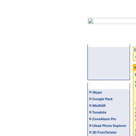
Startseite
D
»
Software Tipps
»
Skype
»
Google Pack
»
WinRAR
»
Tunebite
»
ZoneAlarm Pro
»
Ulead Photo Explorer
»
3D FontTwister