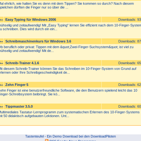
al ehrlich, wie halten Sie es denn mit dem Tippen? Sie kommen so durch? Nach diesem
pielchen dürften die Finger nur so über die ...
Easy Typing für Windows 2006
Downloads: 9
ühselig und zeitaufwendig! Mit „Easy Typing“ lernen Sie effizient nach dem 10-Finger-Syste
u schreiben. Dies wird durch ein ein...
Schreibmaschinenkurs für Windows 3.6
Downloads: 8
b beruflich oder privat: Tippen mit dem &quot;Zwei-Finger-Suchsystem&quot; ist viel zu
ühselig und zeitaufwendig! Mit de...
Schreib-Trainer 4.1.6
Downloads: 6
it diesem Schreib-Trainer können Sie das Schreiben im 10-Finger-System von Grund auf
rlernen oder Ihre Schreibgeschwindigkeit de...
Zehn Finger 5
Downloads: 6
ehn Finger ist eine benutzerfreundliche Software, die den Benutzern spielend leicht das 10
inger-Schreibsystem beibringt. Sie kö...
Tippmaster 3.5.0
Downloads: 6
ultimediales Tastatur-Lernprogramm zum systematischen Erlernen des 10-Finger-Systems
it 50 didaktisch aufgebauten Lektionen. Unt...
Tastenteufel - Ein Demo Download bei den DownloadPiloten