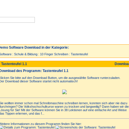
Neuzugänge
Spiele
Top 30
emo Software Download in der Kategorie:
Software
:
Schule & Bildung
:
10 Finger Schreiben
:
Tastenteufel
 Tastenteufel 1.1
Downlo
Download des Programm: Tastenteufel 1.1
Klicken Sie bitte auf den Download Button, um die ausgewählte Software runterzuladen.
Der Download dieser Software startet nicht automatisch!
Sie wollten immer schon mal Schreibmaschine schreiben lernen, konnten sich aber nie dazu
durchringen? Die Volkshochschulkurse waren zu trocken und langweilig? Dann haben wir die
Lösung für Sie! Mit der Software können Sie in 38 Lektionen auf eine einfache Art und Weise
das Tippen erlernen, und das f...
Weitere Informationen zu diesem Programm finden Sie hier: