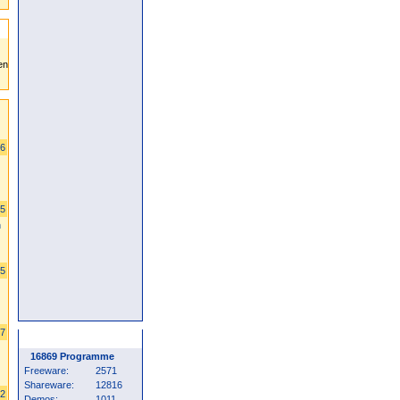
06
85
n
85
17
Programm Statistik
16869 Programme
Freeware:
2571
Shareware:
12816
62
Demos:
1011