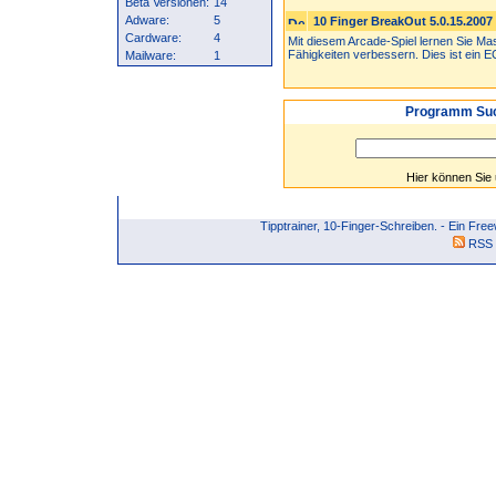
Beta Versionen:
14
Adware:
5
10 Finger BreakOut 5.0.15.2007
Cardware:
4
Mit diesem Arcade-Spiel lernen Sie Ma
Fähigkeiten verbessern. Dies ist ein 
Mailware:
1
Programm Suc
Hier können Sie
Tipptrainer, 10-Finger-Schreiben. - Ein F
RSS 