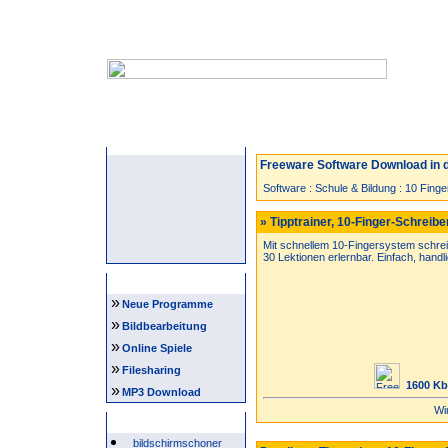
Startseite
Neuzugänge
Spiele
Freeware Software Download in d
Software
:
Schule & Bildung
:
10 Finge
» Tipptrainer, 10-Finger-Schreiben
Mit schnellem 10-Fingersystem schre
30 Lektionen erlernbar. Einfach, handli
Navigation
»
Neue Programme
»
Bildbearbeitung
»
Online Spiele
»
Filesharing
1600 Kb
»
MP3 Download
Wi
Beliebte Suchwörter
bildschirmschoner