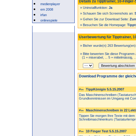
Details zu Tipptrainer, 10-Finger-
medienplayer
» Uninstallfunktion:
Ja
em 2008
» Schauen Sie sich Screenshots an:
irfan
» Gehen Sie zur Download Seite:
Zum
onlinespiele
» Besuchen Sie die Homepage:
Tippt
Anzeige
Userbewertung für Tipptrainer, 1
» Bisher wurde(n) 263 Bewertung(en
» Bitte bewerten Sie diese Programm 
(1 = miserabel, ... 5 = mittelmässig, .
Download Programme der gleich
TippKönigin 5.5.15.2007
Das Maschinenschreiben (Tastatursch
Grundkenntnissen im Umgang mit Comp
Maschinenschreiben in 22 Lekt
Tippen Sie morgen Ihre Texte mit dem 
Schreibmaschinenkurs (Tastaturlernpr
10 Finger Test 5.5.15.2007