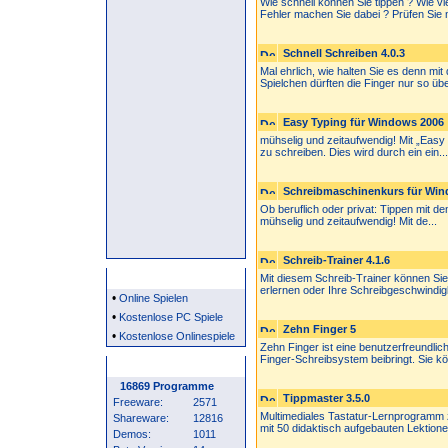
Wie schnell können Sie tippen ? Wie vi
Fehler machen Sie dabei ? Prüfen Sie mi
Schnell Schreiben 4.0.3
Mal ehrlich, wie halten Sie es denn 
Spielchen dürften die Finger nur so über
Easy Typing für Windows 2006
mühselig und zeitaufwendig! Mit „Easy
zu schreiben. Dies wird durch ein ein...
Schreibmaschinenkurs für Win
Ob beruflich oder privat: Tippen mit d
mühselig und zeitaufwendig! Mit de...
Schreib-Trainer 4.1.6
Partner
Mit diesem Schreib-Trainer können Si
erlernen oder Ihre Schreibgeschwindigk
•
Online Spielen
•
Kostenlose PC Spiele
Zehn Finger 5
•
Kostenlose Onlinespiele
Zehn Finger ist eine benutzerfreundlic
Finger-Schreibsystem beibringt. Sie kö.
Programm Statistik
16869 Programme
Tippmaster 3.5.0
Freeware:
2571
Multimediales Tastatur-Lernprogramm
Shareware:
12816
mit 50 didaktisch aufgebauten Lektionen
Demos:
1011