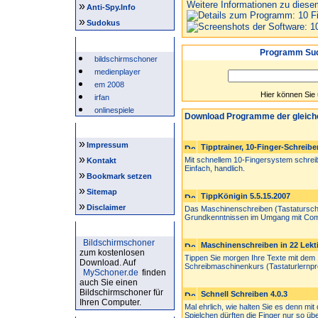
Weitere Informationen zu diese
»
Anti-Spy.Info
»
Sudokus
Beliebte Suchwörter
Programm Suc
bildschirmschoner
medienplayer
em 2008
Hier können Sie
irfan
onlinespiele
Download Programme der gleich
Intern
»
Impressum
Tipptrainer, 10-Finger-Schreibe
»
Mit schnellem 10-Fingersystem schrei
Kontakt
Einfach, handlich.
»
Bookmark setzen
»
Sitemap
TippKönigin 5.5.15.2007
»
Disclaimer
Das Maschinenschreiben (Tastatursch
Grundkenntnissen im Umgang mit Comp
Bildschirmschoner
Bildschirmschoner
Maschinenschreiben in 22 Lekt
zum kostenlosen
Tippen Sie morgen Ihre Texte mit dem 
Download. Auf
Schreibmaschinenkurs (Tastaturlernpr
MySchoner.de
finden
auch Sie einen
Bildschirmschoner für
Schnell Schreiben 4.0.3
Ihren Computer.
Mal ehrlich, wie halten Sie es denn 
Spielchen dürften die Finger nur so über