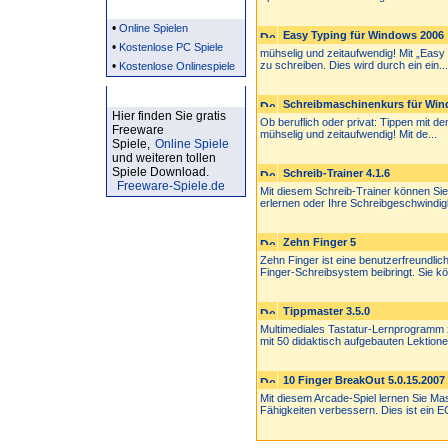
Partner
•
Online Spielen
Easy Typing für Windows 2006
•
Kostenlose PC Spiele
mühselig und zeitaufwendig! Mit „Easy
•
zu schreiben. Dies wird durch ein ein...
Kostenlose Onlinespiele
Kostenlose Spiele
Schreibmaschinenkurs für Win
Hier finden Sie gratis
Ob beruflich oder privat: Tippen mit d
Freeware
mühselig und zeitaufwendig! Mit de...
Spiele,
Online Spiele
und weiteren tollen
Spiele Download.
Schreib-Trainer 4.1.6
Freeware-Spiele.de
Mit diesem Schreib-Trainer können Si
erlernen oder Ihre Schreibgeschwindigk
Zehn Finger 5
Zehn Finger ist eine benutzerfreundlic
Finger-Schreibsystem beibringt. Sie kö.
Tippmaster 3.5.0
Multimediales Tastatur-Lernprogramm
mit 50 didaktisch aufgebauten Lektionen
10 Finger BreakOut 5.0.15.2007
Mit diesem Arcade-Spiel lernen Sie Ma
Fähigkeiten verbessern. Dies ist ein 