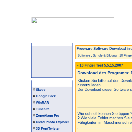
Startseite
Neuzugänge
Spiele
Freeware Software Download in d
Software
:
Schule & Bildung
:
10 Finge
» 10 Finger Test 5.5.15.2007
Download des Programm: 10
Klicken Sie bitte auf den Down
Software Tipps
runterzuladen.
»
Der Download dieser Software st
Skype
»
Google Pack
»
WinRAR
»
Tunebite
Wie schnell können Sie tippen ?
»
ZoneAlarm Pro
? Wie viele Fehler machen Sie d
»
Ulead Photo Explorer
Fähigkeiten im Maschinenschre
»
3D FontTwister