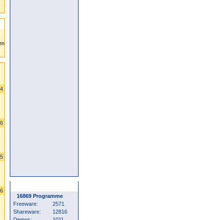
04
66
45
Programm Statistik
06
16869 Programme
Freeware:
2571
Shareware:
12816
Demos:
1011