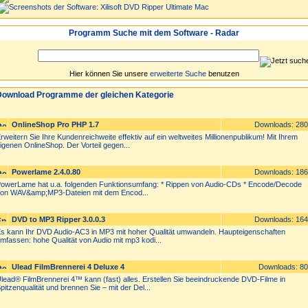
Programm Suche mit dem Software - Radar
Hier können Sie unsere
erweiterte Suche
benutzen
ownload Programme der gleichen Kategorie
OnlineShop Pro PHP 1.7
Downloads: 28
rweitern Sie Ihre Kundenreichweite effektiv auf ein weltweites Millionenpublikum! Mit Ihrem
igenen OnlineShop. Der Vorteil gegen...
Powerlame 2.4.0.80
Downloads: 18
owerLame hat u.a. folgenden Funktionsumfang: * Rippen von Audio-CDs * Encode/Decode
on WAV&amp;MP3-Dateien mit dem Encod...
DVD to MP3 Ripper 3.0.0.3
Downloads: 16
s kann Ihr DVD Audio-AC3 in MP3 mit hoher Qualität umwandeln. Haupteigenschaften
mfassen: hohe Qualität von Audio mit mp3 kodi...
Ulead FilmBrennerei 4 Deluxe 4
Downloads: 8
lead® FilmBrennerei 4™ kann (fast) alles. Erstellen Sie beeindruckende DVD-Filme in
pitzenqualität und brennen Sie – mit der Del...