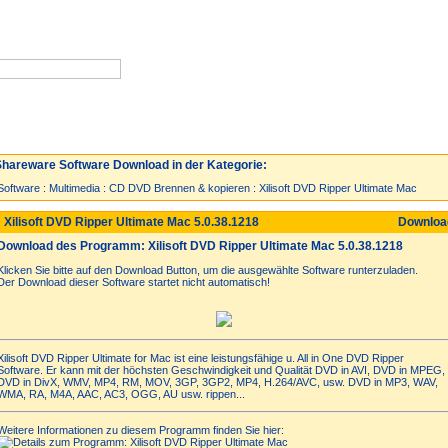
Neuzugänge
Spiele
Top 30
hareware Software Download in der Kategorie:
Software
:
Multimedia
:
CD DVD Brennen & kopieren
:
Xilisoft DVD Ripper Ultimate Mac
 Xilisoft DVD Ripper Ultimate Mac 5.0.38.1218
Downlo
Download des Programm: Xilisoft DVD Ripper Ultimate Mac 5.0.38.1218
Klicken Sie bitte auf den Download Button, um die ausgewählte Software runterzuladen.
Der Download dieser Software startet nicht automatisch!
Xilisoft DVD Ripper Ultimate for Mac ist eine leistungsfähige u. All in One DVD Ripper
Software. Er kann mit der höchsten Geschwindigkeit und Qualität DVD in AVI, DVD in MPEG,
DVD in DivX, WMV, MP4, RM, MOV, 3GP, 3GP2, MP4, H.264/AVC, usw. DVD in MP3, WAV,
WMA, RA, M4A, AAC, AC3, OGG, AU usw. rippen...
Weitere Informationen zu diesem Programm finden Sie hier: