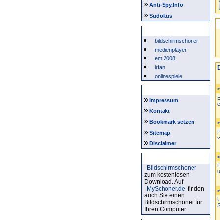
»
Anti-Spy.Info
»
Sudokus
Beliebte Suchwörter
bildschirmschoner
medienplayer
em 2008
irfan
D
onlinespiele
Intern
E
»
Impressum
e
»
Kontakt
»
Bookmark setzen
»
P
Sitemap
v
»
Disclaimer
Bildschirmschoner
E
Bildschirmschoner
u
zum kostenlosen
Download. Auf
MySchoner.de
finden
auch Sie einen
U
Bildschirmschoner für
S
Ihren Computer.