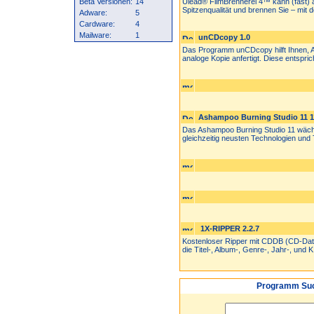
Beta Versionen:
14
Ulead® FilmBrennerei 4™ kann (fast) a
Spitzenqualität und brennen Sie – mit de
Adware:
5
Cardware:
4
Mailware:
1
unCDcopy 1.0
Das Programm unCDcopy hilft Ihnen, A
analoge Kopie anfertigt. Diese entspric
Ashampoo Burning Studio 11 1
Das Ashampoo Burning Studio 11 wächs
gleichzeitig neusten Technologien und 
1X-RIPPER 2.2.7
Kostenloser Ripper mit CDDB (CD-Daten
die Titel-, Album-, Genre-, Jahr-, und K.
Programm Suc