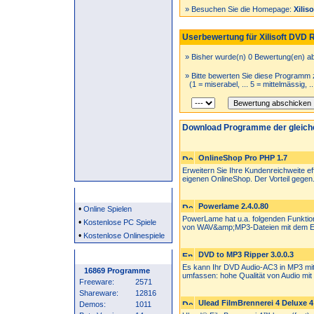
» Besuchen Sie die Homepage:
Xilis
Userbewertung für Xilisoft DVD R
» Bisher wurde(n) 0 Bewertung(en) a
» Bitte bewerten Sie diese Programm 
(1 = miserabel, ... 5 = mittelmässig, .
Download Programme der gleich
OnlineShop Pro PHP 1.7
Erweitern Sie Ihre Kundenreichweite eff
eigenen OnlineShop. Der Vorteil gegen.
Partner
Powerlame 2.4.0.80
•
Online Spielen
PowerLame hat u.a. folgenden Funkti
•
Kostenlose PC Spiele
von WAV&amp;MP3-Dateien mit dem E
•
Kostenlose Onlinespiele
DVD to MP3 Ripper 3.0.0.3
Programm Statistik
Es kann Ihr DVD Audio-AC3 in MP3 mit
16869 Programme
umfassen: hohe Qualität von Audio mit 
Freeware:
2571
Shareware:
12816
Ulead FilmBrennerei 4 Deluxe 4
Demos:
1011