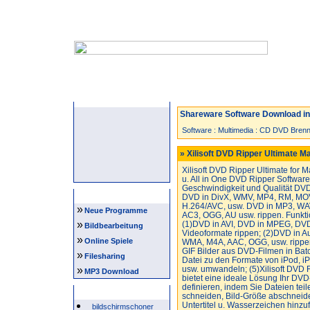
Startseite
Neuzugänge
Spiele
Shareware Software Download in 
Software
:
Multimedia
:
CD DVD Brenn
» Xilisoft DVD Ripper Ultimate M
Xilisoft DVD Ripper Ultimate for M
u. All in One DVD Ripper Software
Geschwindigkeit und Qualität DV
Navigation
DVD in DivX, WMV, MP4, RM, MOV
H.264/AVC, usw. DVD in MP3, WA
»
Neue Programme
AC3, OGG, AU usw. rippen. Funkt
»
(1)DVD in AVI, DVD in MPEG, DVD 
Bildbearbeitung
Videoformate rippen; (2)DVD in 
»
Online Spiele
WMA, M4A, AAC, OGG, usw. rippe
GIF Bilder aus DVD-Filmen in Ba
»
Filesharing
Datei zu den Formate von iPod, i
»
usw. umwandeln; (5)Xilisoft DVD R
MP3 Download
bietet eine ideale Lösung Ihr DVD
definieren, indem Sie Dateien te
Beliebte Suchwörter
schneiden, Bild-Größe abschneide
Untertitel u. Wasserzeichen hinzu
bildschirmschoner