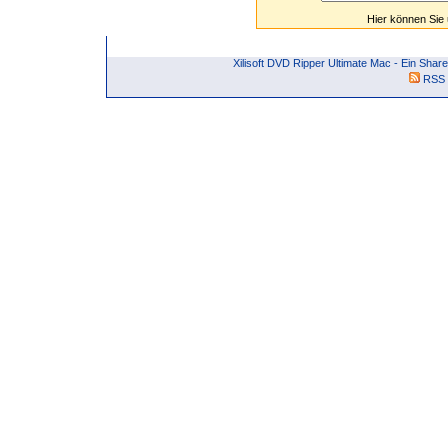
Hier können Sie
Xilisoft DVD Ripper Ultimate Mac - Ein Sh
RSS 