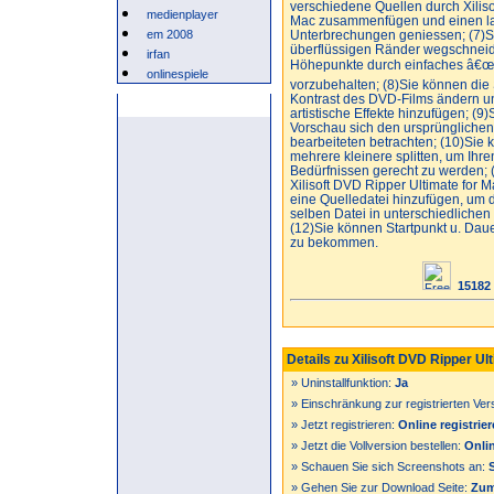
verschiedene Quellen durch Xiliso
medienplayer
Mac zusammenfügen und einen l
em 2008
Unterbrechungen geniessen; (7)S
überflüssigen Ränder wegschneid
irfan
Höhepunkte durch einfaches â€œ
onlinespiele
vorzubehalten; (8)Sie können die 
Kontrast des DVD-Films ändern un
Anzeige
artistische Effekte hinzufügen; (9)
Vorschau sich den ursprünglichen
bearbeiteten betrachten; (10)Sie 
mehrere kleinere splitten, um Ih
Bedürfnissen gerecht zu werden; 
Xilisoft DVD Ripper Ultimate for M
eine Quelledatei hinzufügen, um d
selben Datei in unterschiedliche
(12)Sie können Startpunkt u. Dau
zu bekommen.
15182
Details zu Xilisoft DVD Ripper Ul
» Uninstallfunktion:
Ja
» Einschränkung zur registrierten Ver
» Jetzt registrieren:
Online registrie
» Jetzt die Vollversion bestellen:
Onlin
» Schauen Sie sich Screenshots an:
» Gehen Sie zur Download Seite:
Zum