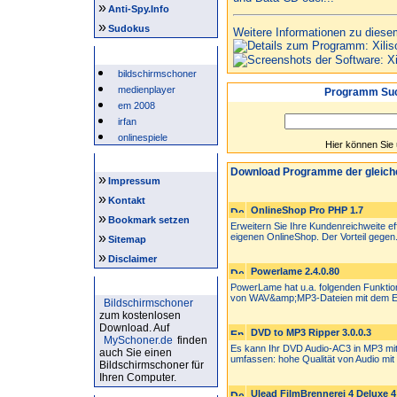
»
Anti-Spy.Info
»
Sudokus
Weitere Informationen zu diese
Beliebte Suchwörter
bildschirmschoner
medienplayer
Programm Suc
em 2008
irfan
onlinespiele
Hier können Sie
Intern
Download Programme der gleich
»
Impressum
»
Kontakt
OnlineShop Pro PHP 1.7
»
Bookmark setzen
Erweitern Sie Ihre Kundenreichweite eff
»
eigenen OnlineShop. Der Vorteil gegen.
Sitemap
»
Disclaimer
Powerlame 2.4.0.80
Bildschirmschoner
PowerLame hat u.a. folgenden Funkti
von WAV&amp;MP3-Dateien mit dem E
Bildschirmschoner
zum kostenlosen
Download. Auf
DVD to MP3 Ripper 3.0.0.3
MySchoner.de
finden
Es kann Ihr DVD Audio-AC3 in MP3 mit
auch Sie einen
umfassen: hohe Qualität von Audio mit 
Bildschirmschoner für
Ihren Computer.
Ulead FilmBrennerei 4 Deluxe 4