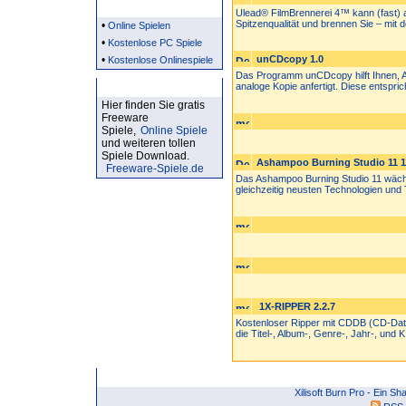
Partner
Ulead® FilmBrennerei 4™ kann (fast) a
Spitzenqualität und brennen Sie – mit de
•
Online Spielen
•
Kostenlose PC Spiele
•
unCDcopy 1.0
Kostenlose Onlinespiele
Das Programm unCDcopy hilft Ihnen, A
Kostenlose Spiele
analoge Kopie anfertigt. Diese entspric
Hier finden Sie gratis
Freeware
Spiele,
Online Spiele
und weiteren tollen
Spiele Download.
Ashampoo Burning Studio 11 1
Freeware-Spiele.de
Das Ashampoo Burning Studio 11 wächs
gleichzeitig neusten Technologien und 
1X-RIPPER 2.2.7
Kostenloser Ripper mit CDDB (CD-Daten
die Titel-, Album-, Genre-, Jahr-, und K.
Xilisoft Burn Pro - Ein 