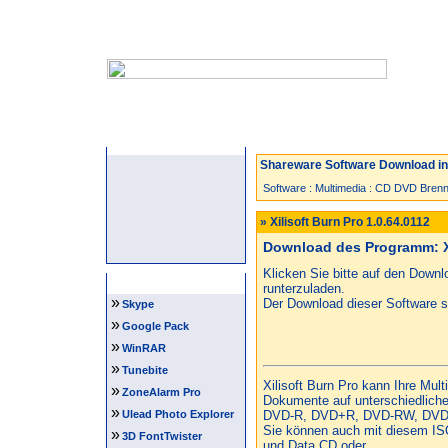
Startseite
Neuzugänge
Spiele
Shareware Software Download in 
Software
:
Multimedia
:
CD DVD Brenn
» Xilisoft Burn Pro 1.0.64.0112
Download des Programm: Xi
Klicken Sie bitte auf den Down
Software Tipps
runterzuladen.
»
Der Download dieser Software st
Skype
»
Google Pack
»
WinRAR
»
Tunebite
Xilisoft Burn Pro kann Ihre Mul
»
ZoneAlarm Pro
Dokumente auf unterschiedlich
»
Ulead Photo Explorer
DVD-R, DVD+R, DVD-RW, DVD
Sie können auch mit diesem IS
»
3D FontTwister
und Data CD oder...