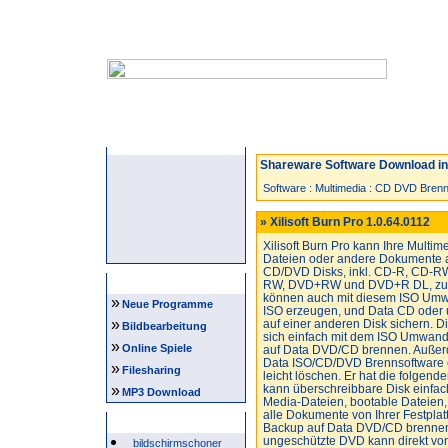
Startseite
Neuzugänge
Spiele
Shareware Software Download in 
Software
:
Multimedia
:
CD DVD Brenn
» Xilisoft Burn Pro 1.0.64.0112
Xilisoft Burn Pro kann Ihre Multim
Dateien oder andere Dokumente a
CD/DVD Disks, inkl. CD-R, CD-
Navigation
RW, DVD+RW und DVD+R DL, zum
können auch mit diesem ISO Umwa
»
Neue Programme
ISO erzeugen, und Data CD oder 
»
auf einer anderen Disk sichern. D
Bildbearbeitung
sich einfach mit dem ISO Umwand
»
Online Spiele
auf Data DVD/CD brennen. Außer
Data ISO/CD/DVD Brennsoftware e
»
Filesharing
leicht löschen. Er hat die folgend
»
kann überschreibbare Disk einfach
MP3 Download
Media-Dateien, bootable Dateien
alle Dokumente von Ihrer Festpla
Beliebte Suchwörter
Backup auf Data DVD/CD brennen
ungeschützte DVD kann direkt von
bildschirmschoner