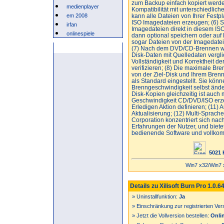
zum Backup einfach kopiert werde
medienplayer
Kompatibilität mit unterschiedlich
em 2008
kann alle Dateien von Ihrer Festp
ISO Imagedateien erzeugen; (6) 
irfan
Imagedateien direkt in diesem I
onlinespiele
dann optional speichern oder au
sogar Dateien von der Imagedatei
Anzeige
(7) Nach dem DVD/CD-Brennen we
Disk-Daten mit Quelledaten vergl
Vollständigkeit und Korrektheit de
verifizieren; (8) Die maximale Br
von der Ziel-Disk und Ihrem Brenne
als Standard eingestellt. Sie kön
Brenngeschwindigkeit selbst änd
Disk-Kopien gleichzeitig ist auch 
Geschwindigkeit CD/DVD/ISO erz
Erledigen Aktion definieren; (11) 
Aktualisierung; (12) Multi-Sprache 
Corporation konzentriert sich nach
Erfahrungen der Nutzer, und bietet
bedienende Software und vollko
5021 
Win7 x32/Win7 
Details zu Xilisoft Burn Pro 1.0.6
» Uninstallfunktion:
Ja
» Einschränkung zur registrierten Ver
» Jetzt die Vollversion bestellen:
Onlin