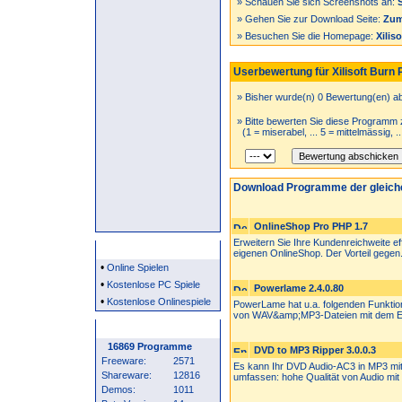
» Schauen Sie sich Screenshots an:
» Gehen Sie zur Download Seite:
Zum
» Besuchen Sie die Homepage:
Xilis
Userbewertung für Xilisoft Burn 
» Bisher wurde(n) 0 Bewertung(en) a
» Bitte bewerten Sie diese Programm 
(1 = miserabel, ... 5 = mittelmässig, .
Download Programme der gleich
OnlineShop Pro PHP 1.7
Erweitern Sie Ihre Kundenreichweite eff
Partner
eigenen OnlineShop. Der Vorteil gegen.
•
Online Spielen
•
Kostenlose PC Spiele
Powerlame 2.4.0.80
•
Kostenlose Onlinespiele
PowerLame hat u.a. folgenden Funkti
von WAV&amp;MP3-Dateien mit dem E
Programm Statistik
16869 Programme
DVD to MP3 Ripper 3.0.0.3
Freeware:
2571
Es kann Ihr DVD Audio-AC3 in MP3 mit
Shareware:
12816
umfassen: hohe Qualität von Audio mit 
Demos:
1011