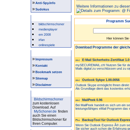
»
Anti-Spy.Info
Weitere Informationen zu diese
»
Sudokus
Beliebte Suchwörter
Programm Suc
bildschirmschoner
medienplayer
em 2008
Hier können Sie
irfan
onlinespiele
Download Programme der gleich
Intern
»
Impressum
E-Mail Sicherheits-Zertifikat 1.0
»
mySECUREMAIL.ch! Nutzen Sie für den 
Kontakt
Mails digital zu verschlüssen und zu sig
»
Bookmark setzen
»
Sitemap
Outlook Sykpe 1.00.0056
»
Disclaimer
Outlook Skype ermöglicht Ihnen direkt
Als Grundlage dient das kostenlos erhäl
Bildschirmschoner
Bildschirmschoner
MailPeek 0.96
zum kostenlosen
Bei MailPeek handelt es sich um ein 
Download. Auf
leistungsfähiges eMail Programm das s
MySchoner.de
finden
auch Sie einen
Bildschirmschoner für
BackupTool für Outlook Express
Ihren Computer.
Wenn Sie Outlook Express Â® zum se
Sie sicher auch schon die Erfahrung g