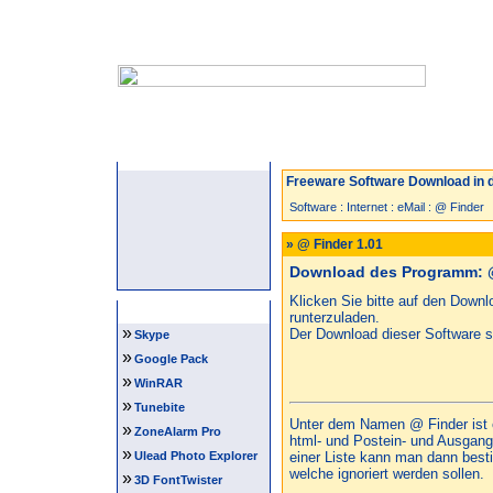
Startseite
Neuzugänge
Spiele
Freeware Software Download in d
Software
:
Internet
:
eMail
:
@ Finder
» @ Finder 1.01
Download des Programm: @
Klicken Sie bitte auf den Down
Software Tipps
runterzuladen.
»
Der Download dieser Software st
Skype
»
Google Pack
»
WinRAR
»
Tunebite
Unter dem Namen @ Finder ist 
»
ZoneAlarm Pro
html- und Postein- und Ausgang
»
Ulead Photo Explorer
einer Liste kann man dann bes
welche ignoriert werden sollen.
»
3D FontTwister