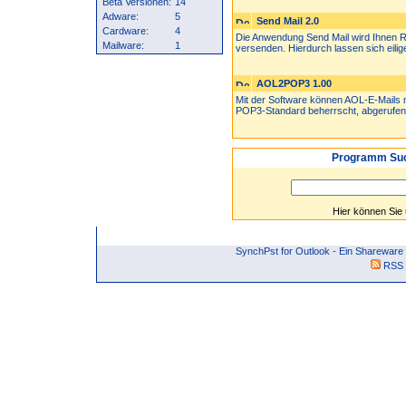
Beta Versionen:
14
Adware:
5
Send Mail 2.0
Cardware:
4
Die Anwendung Send Mail wird Ihnen Ru
Mailware:
1
versenden. Hierdurch lassen sich eilige
AOL2POP3 1.00
Mit der Software können AOL-E-Mails
POP3-Standard beherrscht, abgerufen 
Programm Suc
Hier können Sie
SynchPst for Outlook - Ein Sharewar
RSS 