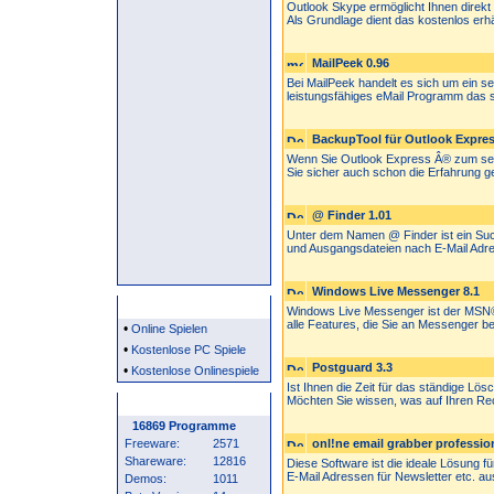
Outlook Skype ermöglicht Ihnen direkt
Als Grundlage dient das kostenlos erhäl
MailPeek 0.96
Bei MailPeek handelt es sich um ein 
leistungsfähiges eMail Programm das s
BackupTool für Outlook Express
Wenn Sie Outlook Express Â® zum se
Sie sicher auch schon die Erfahrung g
@ Finder 1.01
Unter dem Namen @ Finder ist ein Suc
und Ausgangsdateien nach E-Mail Adre
Windows Live Messenger 8.1
Partner
Windows Live Messenger ist der MSN®
alle Features, die Sie an Messenger ber
•
Online Spielen
•
Kostenlose PC Spiele
Postguard 3.3
•
Kostenlose Onlinespiele
Ist Ihnen die Zeit für das ständige L
Möchten Sie wissen, was auf Ihren Rec
Programm Statistik
16869 Programme
Freeware:
2571
onl!ne email grabber profession
Shareware:
12816
Diese Software ist die ideale Lösung 
E-Mail Adressen für Newsletter etc. aus
Demos:
1011