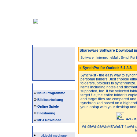
Startseite
Neuzugänge
Spiele
Shareware Software Download in 
Software
:
Internet
:
eMail
:
SynchPst f
» SynchPst for Outlook 5.1.3.6
SynchPst - the easy way to synch
personal folders. Just choose eithe
folders/subfolders to synchronize.
Navigation
items including notes and distribut
supported, too. If the selected fold
»
Neue Programme
target file, the entire folder is co
»
and target files are compared and 
Bildbearbeitung
synchronized based on a highend
»
Online Spiele
your laptop with your desktop and
»
Filesharing
»
4212 K
MP3 Download
Win95/Win98/WinME/WinNT 4.x/Wind
Beliebte Suchwörter
H
bildschirmschoner