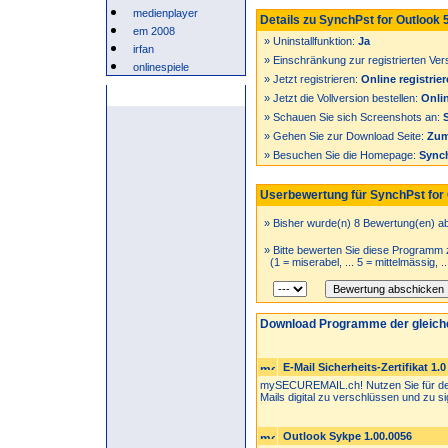
medienplayer
Details zu SynchPst for Outlook 5
em 2008
» Uninstallfunktion:
Ja
irfan
» Einschränkung zur registrierten Ver
onlinespiele
» Jetzt registrieren:
Online registrie
Anzeige
» Jetzt die Vollversion bestellen:
Onlin
» Schauen Sie sich Screenshots an:
» Gehen Sie zur Download Seite:
Zum
» Besuchen Sie die Homepage:
Synch
Userbewertung für SynchPst for O
» Bisher wurde(n) 8 Bewertung(en) a
» Bitte bewerten Sie diese Programm 
(1 = miserabel, ... 5 = mittelmässig, .
Download Programme der gleich
E-Mail Sicherheits-Zertifikat 1.0
mySECUREMAIL.ch! Nutzen Sie für den 
Mails digital zu verschlüssen und zu sig
Outlook Sykpe 1.00.0056