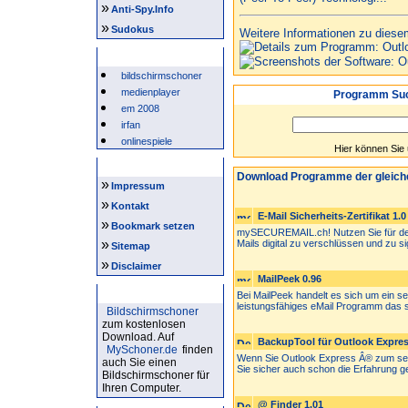
»
Anti-Spy.Info
»
Sudokus
Weitere Informationen zu diese
Beliebte Suchwörter
bildschirmschoner
medienplayer
Programm Suc
em 2008
irfan
onlinespiele
Hier können Sie
Intern
Download Programme der gleich
»
Impressum
»
Kontakt
E-Mail Sicherheits-Zertifikat 1.0
»
Bookmark setzen
mySECUREMAIL.ch! Nutzen Sie für den 
»
Mails digital zu verschlüssen und zu sig
Sitemap
»
Disclaimer
MailPeek 0.96
Bildschirmschoner
Bei MailPeek handelt es sich um ein 
leistungsfähiges eMail Programm das s
Bildschirmschoner
zum kostenlosen
Download. Auf
BackupTool für Outlook Express
MySchoner.de
finden
Wenn Sie Outlook Express Â® zum se
auch Sie einen
Sie sicher auch schon die Erfahrung g
Bildschirmschoner für
Ihren Computer.
@ Finder 1.01