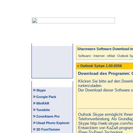
Startseite
Neuzugänge
Spiele
Shareware Software Download in 
Software
:
Internet
:
eMail
:
Outlook S
» Outlook Sykpe 1.00.0056
Download des Programm: O
Klicken Sie bitte auf den Down
Software Tipps
runterzuladen.
»
Der Download dieser Software st
Skype
»
Google Pack
»
WinRAR
»
Tunebite
Outlook Skype ermöglicht Ihnen
»
ZoneAlarm Pro
Telefonverbindung. Als Grundla
»
Ulead Photo Explorer
Skype http://web.skype.com/ho
Entwicklern von KaZaA program
»
3D FontTwister
(Peer-To-Peer) Technologi...