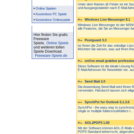
Partner
Unter dem Namen @ Finder ist ein Suc
und Ausgangsdateien nach E-Mail Adre
•
Online Spielen
•
Kostenlose PC Spiele
•
Windows Live Messenger 8.1
Kostenlose Onlinespiele
Windows Live Messenger ist der MSN®
Kostenlose Spiele
alle Features, die Sie an Messenger ber
Hier finden Sie gratis
Freeware
Postguard 3.3
Spiele,
Online Spiele
Ist Ihnen die Zeit für das ständige L
und weiteren tollen
Möchten Sie wissen, was auf Ihren Rec
Spiele Download.
Freeware-Spiele.de
onl!ne email grabber profession
Diese Software ist die ideale Lösung 
E-Mail Adressen für Newsletter etc. aus
Send Mail 2.0
Die Anwendung Send Mail wird Ihnen Ru
versenden. Hierdurch lassen sich eilige
SynchPst for Outlook 5.1.3.6
SynchPst - the easy way to synchroniz
single or multiple folders/subfolders t...
AOL2POP3 1.00
Mit der Software können AOL-E-Mails
POP3-Standard beherrscht, abgerufen 