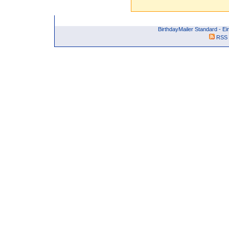
BirthdayMailer Standard - E
RSS 