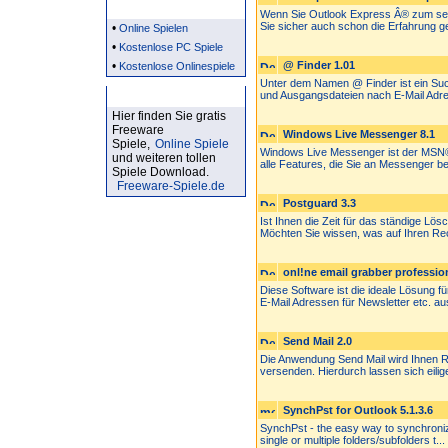
Partner
Wenn Sie Outlook Express Â® zum se
Sie sicher auch schon die Erfahrung g
•
Online Spielen
•
Kostenlose PC Spiele
•
@ Finder 1.01
Kostenlose Onlinespiele
Unter dem Namen @ Finder ist ein Suc
Kostenlose Spiele
und Ausgangsdateien nach E-Mail Adre
Hier finden Sie gratis
Freeware
Windows Live Messenger 8.1
Spiele,
Online Spiele
Windows Live Messenger ist der MSN®
und weiteren tollen
alle Features, die Sie an Messenger ber
Spiele Download.
Freeware-Spiele.de
Postguard 3.3
Ist Ihnen die Zeit für das ständige L
Möchten Sie wissen, was auf Ihren Rec
onl!ne email grabber profession
Diese Software ist die ideale Lösung 
E-Mail Adressen für Newsletter etc. aus
Send Mail 2.0
Die Anwendung Send Mail wird Ihnen Ru
versenden. Hierdurch lassen sich eilige
SynchPst for Outlook 5.1.3.6
SynchPst - the easy way to synchroniz
single or multiple folders/subfolders t...