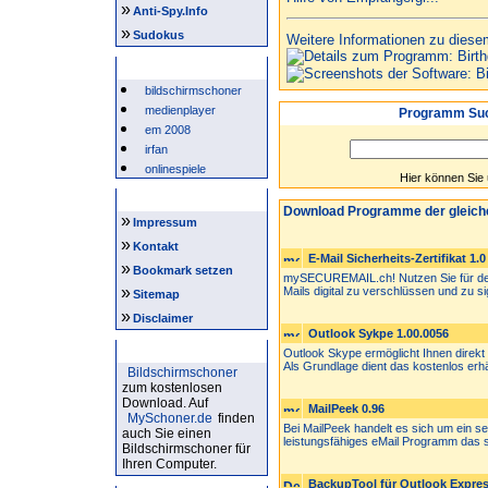
»
Anti-Spy.Info
»
Sudokus
Weitere Informationen zu diese
Beliebte Suchwörter
bildschirmschoner
medienplayer
Programm Suc
em 2008
irfan
onlinespiele
Hier können Sie
Intern
Download Programme der gleich
»
Impressum
»
Kontakt
E-Mail Sicherheits-Zertifikat 1.0
»
Bookmark setzen
mySECUREMAIL.ch! Nutzen Sie für den 
»
Mails digital zu verschlüssen und zu sig
Sitemap
»
Disclaimer
Outlook Sykpe 1.00.0056
Bildschirmschoner
Outlook Skype ermöglicht Ihnen direkt
Als Grundlage dient das kostenlos erhäl
Bildschirmschoner
zum kostenlosen
Download. Auf
MailPeek 0.96
MySchoner.de
finden
Bei MailPeek handelt es sich um ein 
auch Sie einen
leistungsfähiges eMail Programm das s
Bildschirmschoner für
Ihren Computer.
BackupTool für Outlook Express