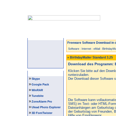
Startseite
Neuzugänge
Spiele
Freeware Software Download in d
Software
:
Internet
:
eMail
:
BirthdayMa
» BirthdayMailer Standard 3.25
Download des Programm: Bi
Klicken Sie bitte auf den Down
Software Tipps
runterzuladen.
»
Der Download dieser Software st
Skype
»
Google Pack
»
WinRAR
»
Tunebite
Die Software kann vollautomatis
»
ZoneAlarm Pro
SMS) im Text- oder HTML-Forma
»
Ulead Photo Explorer
Dateianhängen am Geburtstag 
der Geburtstag von Freunden, 
»
3D FontTwister
Hilfe von Empfängergr...