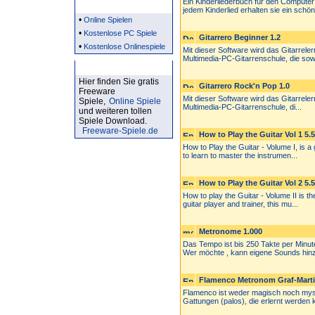
Ein Kinderliederbuch für den Computer
Partner
jedem Kinderlied erhalten sie ein schön.
•
Online Spielen
•
Kostenlose PC Spiele
Gitarrero Beginner 1.2
•
Kostenlose Onlinespiele
Mit dieser Software wird das Gitarrelern
Multimedia-PC-Gitarrenschule, die sowo
Kostenlose Spiele
Hier finden Sie gratis
Gitarrero Rock'n Pop 1.0
Freeware
Mit dieser Software wird das Gitarreler
Spiele,
Online Spiele
Multimedia-PC-Gitarrenschule, di...
und weiteren tollen
Spiele Download.
Freeware-Spiele.de
How to Play the Guitar Vol 1 5.5
How to Play the Guitar - Volume I, is a 
to learn to master the instrumen...
How to Play the Guitar Vol 2 5.5
How to play the Guitar - Volume II is t
guitar player and trainer, this mu...
Metronome 1.000
Das Tempo ist bis 250 Takte per Minut
Wer möchte , kann eigene Sounds hinz
Flamenco Metronom Graf-Marti
Flamenco ist weder magisch noch mysti
Gattungen (palos), die erlernt werden k