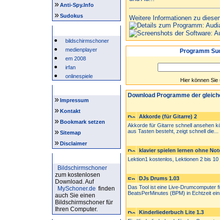
»
Anti-Spy.Info
»
Sudokus
Weitere Informationen zu diese
Beliebte Suchwörter
bildschirmschoner
medienplayer
Programm Suc
em 2008
irfan
onlinespiele
Hier können Sie
Intern
Download Programme der gleich
»
Impressum
»
Kontakt
Akkorde (für Gitarre) 2
»
Bookmark setzen
Akkorde für Gitarre schnell ansehen kö
»
aus Tasten besteht, zeigt schnell die...
Sitemap
»
Disclaimer
klavier spielen lernen ohne No
Bildschirmschoner
Lektion1 kostenlos, Lektionen 2 bis 10
Bildschirmschoner
zum kostenlosen
DJs Drums 1.03
Download. Auf
Das Tool ist eine Live-Drumcomputer 
MySchoner.de
finden
BeatsPerMinutes (BPM) in Echtzeit einst
auch Sie einen
Bildschirmschoner für
Ihren Computer.
Kinderliederbuch Lite 1.3