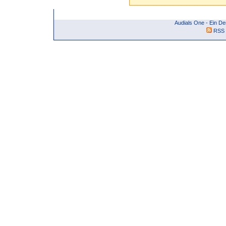
Audials One - Ein D
RSS 