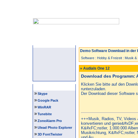
Startseite
Neuzugänge
Spiele
Demo Software Download in der 
Software
:
Hobby & Freizeit
:
Musik &
» Audials One 12
Download des Programm: A
Klicken Sie bitte auf den Down
Software Tipps
runterzuladen.
»
Der Download dieser Software st
Skype
»
Google Pack
»
WinRAR
»
Tunebite
+++Musik, Radios, TV, Videos &
»
ZoneAlarm Pro
konvertieren und genie&#xDF;e
»
Ulead Photo Explorer
K&#xFC;nstler, 1.000.000 Albe
Musikrichtung, K&#xFC;nstler,
»
3D FontTwister
und Au...