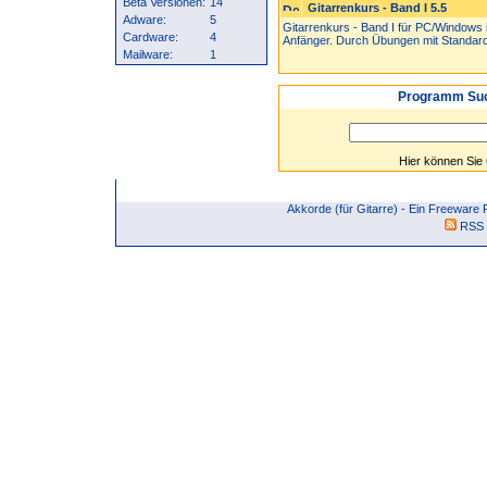
Beta Versionen:
14
Gitarrenkurs - Band I 5.5
Adware:
5
Gitarrenkurs - Band I für PC/Windows i
Cardware:
4
Anfänger. Durch Übungen mit Standard
Mailware:
1
Programm Suc
Hier können Sie
Akkorde (für Gitarre) - Ein Freewar
RSS 