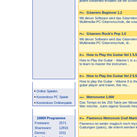
jedem Kinderlied erhalten sie ein schön.
Gitarrero Beginner 1.2
Mit dieser Software wird das Gitarrelern
Multimedia-PC-Gitarrenschule, die sowo
Gitarrero Rock'n Pop 1.0
Mit dieser Software wird das Gitarreler
Multimedia-PC-Gitarrenschule, di...
How to Play the Guitar Vol 1 5.5
How to Play the Guitar - Volume I, is a 
to learn to master the instrumen...
How to Play the Guitar Vol 2 5.5
How to play the Guitar - Volume II is t
Partner
guitar player and trainer, this mu...
•
Online Spielen
•
Kostenlose PC Spiele
Metronome 1.000
•
Das Tempo ist bis 250 Takte per Minut
Kostenlose Onlinespiele
Wer möchte , kann eigene Sounds hinz
Programm Statistik
16869 Programme
Flamenco Metronom Graf-Marti
Freeware:
2571
Flamenco ist weder magisch noch mysti
Gattungen (palos), die erlernt werden k
Shareware:
12816
Demos:
1011