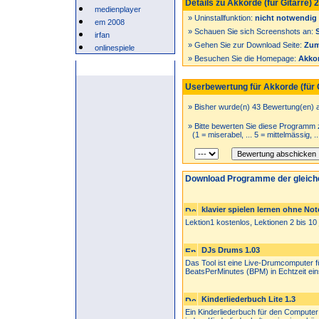
Details zu Akkorde (für Gitarre) 2
medienplayer
» Uninstallfunktion:
nicht notwendig
em 2008
» Schauen Sie sich Screenshots an:
irfan
» Gehen Sie zur Download Seite:
Zum
onlinespiele
» Besuchen Sie die Homepage:
Akkor
Anzeige
Userbewertung für Akkorde (für G
» Bisher wurde(n) 43 Bewertung(en) 
» Bitte bewerten Sie diese Programm 
(1 = miserabel, ... 5 = mittelmässig, .
Download Programme der gleich
klavier spielen lernen ohne No
Lektion1 kostenlos, Lektionen 2 bis 10
DJs Drums 1.03
Das Tool ist eine Live-Drumcomputer 
BeatsPerMinutes (BPM) in Echtzeit einst
Kinderliederbuch Lite 1.3
Ein Kinderliederbuch für den Computer