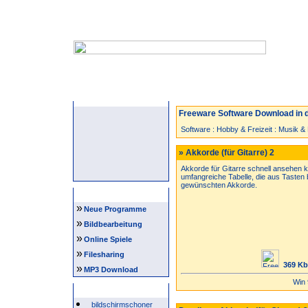
Startseite
Neuzugänge
Spiele
Freeware Software Download in d
Software
:
Hobby & Freizeit
:
Musik &
» Akkorde (für Gitarre) 2
Akkorde für Gitarre schnell ansehen k
umfangreiche Tabelle, die aus Tasten b
gewünschten Akkorde.
Navigation
»
Neue Programme
»
Bildbearbeitung
»
Online Spiele
»
Filesharing
369 Kb
»
MP3 Download
Win
Beliebte Suchwörter
bildschirmschoner