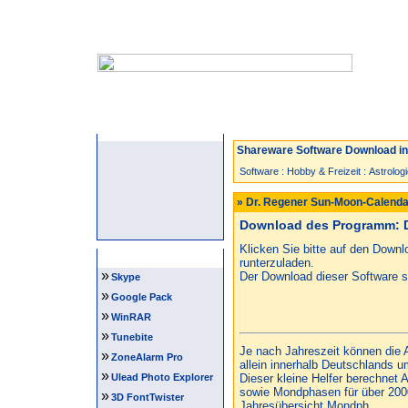
Startseite
Neuzugänge
Spiele
Shareware Software Download in 
Software
:
Hobby & Freizeit
:
Astrolog
» Dr. Regener Sun-Moon-Calenda
Download des Programm: D
Klicken Sie bitte auf den Down
Software Tipps
runterzuladen.
»
Der Download dieser Software st
Skype
»
Google Pack
»
WinRAR
»
Tunebite
Je nach Jahreszeit können die
»
ZoneAlarm Pro
allein innerhalb Deutschlands 
»
Ulead Photo Explorer
Dieser kleine Helfer berechnet
sowie Mondphasen für über 2000
»
3D FontTwister
Jahresübersicht Mondph...