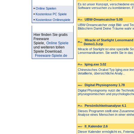
Partner
Es ist unser Konzept, verschiedene es
Software versuchen zu kombinieren. Fü
•
Online Spielen
•
Kostenlose PC Spiele
•
UBW-Dreamcatcher 5.00
Kostenlose Onlinespiele
UBW-Dreamcatcher zeigt Bild- und Tex
Kostenlose Spiele
Bildschirm Damit Deine Träume wahr w
Hier finden Sie gratis
Freeware
Miracle of Starlight Lenorman
Spiele,
Online Spiele
Demo1.3.zip
und weiteren tollen
Miracle of Starlight ist eine spezielle
Spiele Download.
Lenormandkarten. Sie weiht Sie in das 
Freeware-Spiele.de
Iging.exe 3.02
Chinesisches Orakel Typ Iging.exe immer
detaillierte, übersichtliche Analy...
Digital Physiognomy 1.78
Digital Physiognomy nutzt die Technol
physiognomischen und psychologische
Persönlichkeitsanalyse 4.1
Dieses Programm stellt eine Zusammens
Analyse eines Menschen in einer einhei
II_Kalender 2.6
Dieser Kalender ermöglicht es, Feiert