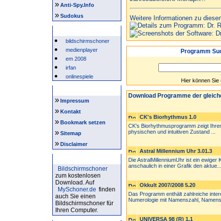
»
Anti-Spy.Info
»
Sudokus
Weitere Informationen zu diese
Beliebte Suchwörter
bildschirmschoner
medienplayer
Programm Suc
em 2008
irfan
onlinespiele
Hier können Sie
Intern
Download Programme der gleich
»
Impressum
»
Kontakt
CK's Biorhythmus 1.0
»
Bookmark setzen
CK's Biorhythmusprogramm zeigt Ihren B
»
physischen und intuitiven Zustand ...
Sitemap
»
Disclaimer
Astral Millennium Uhr 3.01.3
Bildschirmschoner
Die AstralMillenniumUhr ist ein ewiger
anschaulich in einer Grafik den aktue..
Bildschirmschoner
zum kostenlosen
Download. Auf
Okkult 2007/2008 5.20
MySchoner.de
finden
Das Programm enthält zahlreiche inte
auch Sie einen
Numerologie mit Namenszahl, Namensb
Bildschirmschoner für
Ihren Computer.
UNIVERSA 98 (R) 1.1