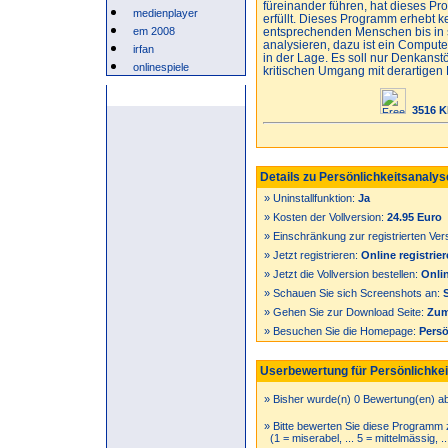
füreinander führen, hat dieses P
medienplayer
erfüllt. Dieses Programm erhebt 
em 2008
entsprechenden Menschen bis in se
analysieren, dazu ist ein Computer
irfan
in der Lage. Es soll nur Denkans
onlinespiele
kritischen Umgang mit derartigen
Anzeige
3516 K
Details zu Persönlichkeitsanalys
» Uninstallfunktion:
Ja
» Kosten der Vollversion:
24.95 Euro
» Einschränkung zur registrierten Ver
» Jetzt registrieren:
Online registrie
» Jetzt die Vollversion bestellen:
Onlin
» Schauen Sie sich Screenshots an:
» Gehen Sie zur Download Seite:
Zum
» Besuchen Sie die Homepage:
Persö
Userbewertung für Persönlichkei
» Bisher wurde(n) 0 Bewertung(en) a
» Bitte bewerten Sie diese Programm 
(1 = miserabel, ... 5 = mittelmässig, .