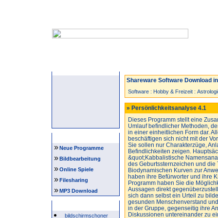
Startseite
Neuzugänge
Spiele
Shareware Software Download in 
Software
:
Hobby & Freizeit
:
Astrolog
» Persönlichkeitsanalyse 4.1
Dieses Programm stellt eine Zusa
Umlauf befindlicher Methoden, d
in einer einheitlichen Form dar. A
Navigation
beschäftigen sich nicht mit der V
Sie sollen nur Charakterzüge, Anl
»
Neue Programme
Befindlichkeiten zeigen. Hauptsä
»
&quot;Kabbalistische Namensanal
Bildbearbeitung
des Geburtssternzeichen und die 
»
Online Spiele
Biodynamischen Kurven zur Anwen
haben ihre Befürworter und ihre Kr
»
Filesharing
Programm haben Sie die Möglichke
»
Aussagen direkt gegenüberzustell
MP3 Download
sich dann selbst ein Urteil zu bil
gesunden Menschenverstand und ve
Beliebte Suchwörter
in der Gruppe, gegenseitig ihre 
Diskussionen untereinander zu e
bildschirmschoner