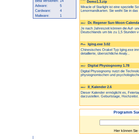
Beta Versionen:
14
Demo1.3.zip
Adware:
5
Miracle of Starlight ist eine spezielle
Cardware:
4
Lenormandkarten. Sie weiht Sie in das 
Mailware:
1
Dr. Regener Sun-Moon-Calenda
Je nach Jahreszeit können die Auf- u
Deutschlands um bis zu 1,5 Stunden v
Iging.exe 3.02
Chinesisches Orakel Typ Iging.exe immer
detaillierte, übersichtliche Analy...
Digital Physiognomy 1.78
Digital Physiognomy nutzt die Technol
physiognomischen und psychologische
II_Kalender 2.6
Dieser Kalender ermöglicht es, Feiert
darzustellen. Geburtstage, Hochzeitst.
Programm Suc
Hier können Sie