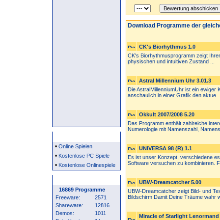
Download Programme der gleich
CK's Biorhythmus 1.0
CK's Biorhythmusprogramm zeigt Ihren B
physischen und intuitiven Zustand ...
Astral Millennium Uhr 3.01.3
Die AstralMillenniumUhr ist ein ewiger
anschaulich in einer Grafik den aktue..
Okkult 2007/2008 5.20
Das Programm enthält zahlreiche inte
Numerologie mit Namenszahl, Namensb
Partner
•
Online Spielen
UNIVERSA 98 (R) 1.1
•
Kostenlose PC Spiele
Es ist unser Konzept, verschiedene es
Software versuchen zu kombinieren. Fü
•
Kostenlose Onlinespiele
Programm Statistik
UBW-Dreamcatcher 5.00
16869 Programme
UBW-Dreamcatcher zeigt Bild- und Tex
Bildschirm Damit Deine Träume wahr w
Freeware:
2571
Shareware:
12816
Demos:
1011
Miracle of Starlight Lenorman