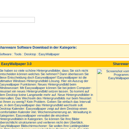
Neuzugänge
Spiele
Top 30
hareware Software Download in der Kategorie:
Software
:
Tools
:
Desktop
:
EasyWallpaper
 EasyWallpaper 3.0
Sharewa
Sie haben so viele schöne Hintergrundbilder, dass Sie sich nicht
entscheiden können welches Sie nehmen? Dann überlassen Sie
diese Entscheidung doch Easywallpaper! Easywallpaper ist die
ultimative Windows-Hintergrundbild-Lösung. Hier ein Auszug der
Easywallpaper Funktionen: Neues Hintergrundbild beim
Windowsstart: Mit Easywallpaper können Sie bei jedem Computer-
Neustart ein neues Hintergrundbild setzen lassen. So kommt auf
dem Desktop keine Langeweile mehr auf. Neue Hintergrundbilder in
Intervallen: Das Wechseln des Hintergrundbilds nur beim Neustart
ist Ihnen zu wenig? Kein Problem. Geben Sie einfach das Intervall
an, in dem Easywallpaper das Hintergrundbild wechseln soll.
Desktop Kalender: Easywallpaper zeigt auf dem Desktop einen
komfortablen Kalender inkl. Wochennumerierung an. Verwaltung in
Kategorien: Easywallpaper verwaltet die einzelnen
Hintergrundbilden in Kategorien. So können Sie Ihre Bilder
übersichtlicht strukturieren und verlieren nicht den Überblick.
EasyWallpaper Bildschirmschoner: Sie wollen Ihre Lieblingsbilder