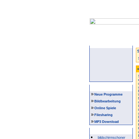
Startseite
S
»
Navigation
»
Neue Programme
»
Bildbearbeitung
»
Online Spiele
»
Filesharing
»
MP3 Download
Beliebte Suchwörter
bildschirmschoner