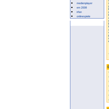
medienplayer
em 2008
irfan
onlinespiele
Anzeige
D
»
»
»