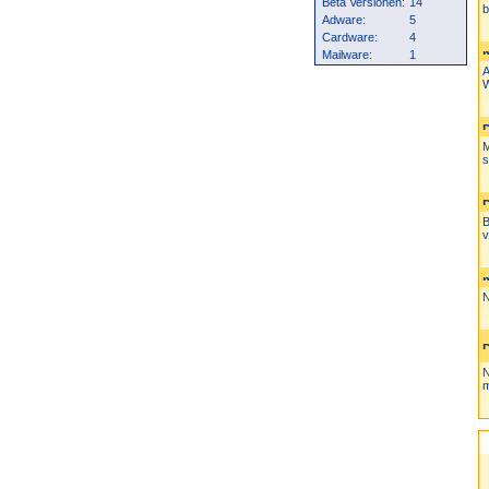
Beta Versionen:
14
b
Adware:
5
Cardware:
4
Mailware:
1
A
W
M
s
B
v
N
N
m