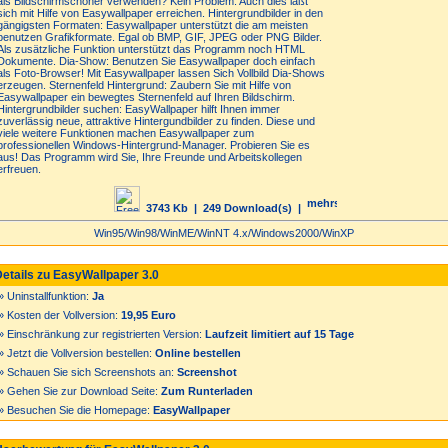
als Bildschirmschoner verwenden? Kein Problem. Auch dies läßt
sich mit Hilfe von Easywallpaper erreichen. Hintergrundbilder in den
gängigsten Formaten: Easywallpaper unterstützt die am meisten
benutzen Grafikformate. Egal ob BMP, GIF, JPEG oder PNG Bilder.
Als zusätzliche Funktion unterstützt das Programm noch HTML
Dokumente. Dia-Show: Benutzen Sie Easywallpaper doch einfach
als Foto-Browser! Mit Easywallpaper lassen Sich Vollbild Dia-Shows
erzeugen. Sternenfeld Hintergrund: Zaubern Sie mit Hilfe von
Easywallpaper ein bewegtes Sternenfeld auf Ihren Bildschirm.
Hintergrundbilder suchen: EasyWallpaper hilft Ihnen immer
zuverlässig neue, attraktive Hintergundbilder zu finden. Diese und
viele weitere Funktionen machen Easywallpaper zum
professionellen Windows-Hintergrund-Manager. Probieren Sie es
aus! Das Programm wird Sie, Ihre Freunde und Arbeitskollegen
erfreuen.
3743 Kb
| 249 Download(s) |
Win95/Win98/WinME/WinNT 4.x/Windows2000/WinXP
etails zu EasyWallpaper 3.0
 Uninstallfunktion:
Ja
» Kosten der Vollversion:
19,95 Euro
 Einschränkung zur registrierten Version:
Laufzeit limitiert auf 15 Tage
 Jetzt die Vollversion bestellen:
Online bestellen
» Schauen Sie sich Screenshots an:
Screenshot
» Gehen Sie zur Download Seite:
Zum Runterladen
» Besuchen Sie die Homepage:
EasyWallpaper