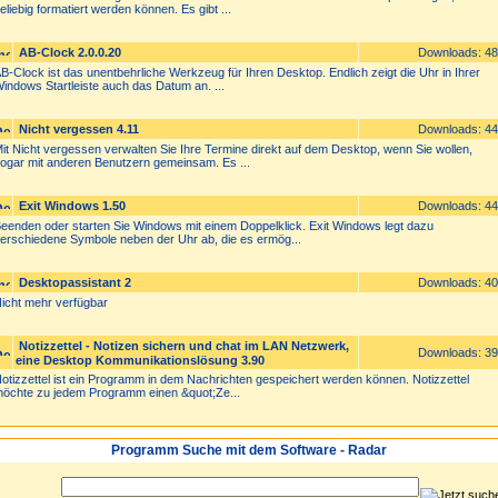
eliebig formatiert werden können. Es gibt ...
AB-Clock 2.0.0.20
Downloads: 4
B-Clock ist das unentbehrliche Werkzeug für Ihren Desktop. Endlich zeigt die Uhr in Ihrer
indows Startleiste auch das Datum an. ...
Nicht vergessen 4.11
Downloads: 4
it Nicht vergessen verwalten Sie Ihre Termine direkt auf dem Desktop, wenn Sie wollen,
ogar mit anderen Benutzern gemeinsam. Es ...
Exit Windows 1.50
Downloads: 4
eenden oder starten Sie Windows mit einem Doppelklick. Exit Windows legt dazu
erschiedene Symbole neben der Uhr ab, die es ermög...
Desktopassistant 2
Downloads: 4
icht mehr verfügbar
Notizzettel - Notizen sichern und chat im LAN Netzwerk,
Downloads: 3
eine Desktop Kommunikationslösung 3.90
otizzettel ist ein Programm in dem Nachrichten gespeichert werden können. Notizzettel
öchte zu jedem Programm einen &quot;Ze...
Programm Suche mit dem Software - Radar