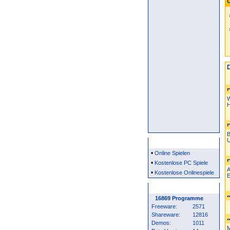
U
(
D
W
H
B
U
Partner
•
Online Spielen
•
Kostenlose PC Spiele
A
•
Kostenlose Onlinespiele
E
Programm Statistik
16869 Programme
Freeware:
2571
Shareware:
12816
Demos:
1011
M