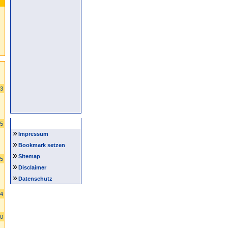
03
Intern
75
»
Impressum
»
Bookmark setzen
»
Sitemap
95
»
Disclaimer
»
Datenschutz
54
50