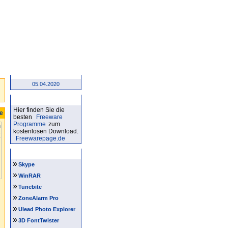
05.04.2020
Kostenlose Software
Hier finden Sie die
re
besten
Freeware
Programme
zum
kostenlosen Download.
Freewarepage.de
Software Tipps
»
Skype
»
WinRAR
»
Tunebite
»
ZoneAlarm Pro
»
Ulead Photo Explorer
»
3D FontTwister