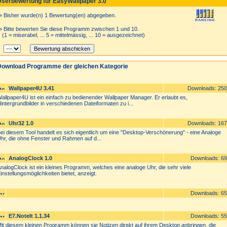
serbewertung für EasyWallpaper 3.0
» Bisher wurde(n) 1 Bewertung(en) abgegeben.
» Bitte bewerten Sie diese Programm zwischen 1 und 10.
1 = miserabel, ... 5 = mittelmässig, ... 10 = ausgezeichnet)
ownload Programme der gleichen Kategorie
Wallpaper4U 3.41
Downloads: 25
allpaper4U ist ein einfach zu bedienender Wallpaper Manager. Er erlaubt es,
intergrundbilder in verschiedenen Dateiformaten zu i...
Uhr32 1.0
Downloads: 16
ei diesem Tool handelt es sich eigentlich um eine "Desktop-Verschönerung" - eine Analoge
hr, die ohne Fenster und Rahmen auf d...
AnalogClock 1.0
Downloads: 6
nalogClock ist ein kleines Programm, welches eine analoge Uhr, die sehr viele
instellungsmöglichkeiten bietet, anzeigt.
Downloads: 6
E7.NoteIt 1.1.34
Downloads: 5
it diesem kleinen Programm können sie Notizen direkt auf ihrem Desktop anbringen, die