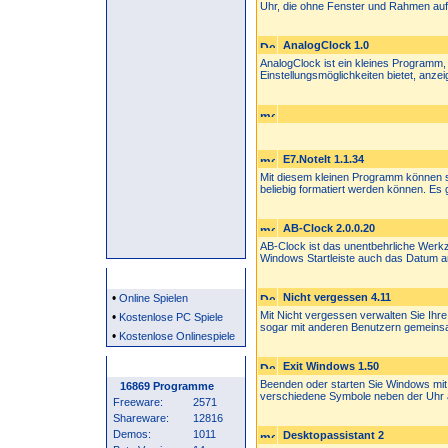
Uhr, die ohne Fenster und Rahmen auf 
AnalogClock 1.0
AnalogClock ist ein kleines Programm, 
Einstellungsmöglichkeiten bietet, anzeig
E7.NoteIt 1.1.34
Mit diesem kleinen Programm können si
beliebig formatiert werden können. Es gi
AB-Clock 2.0.0.20
AB-Clock ist das unentbehrliche Werkze
Windows Startleiste auch das Datum an
Partner
•
Nicht vergessen 4.11
Online Spielen
Mit Nicht vergessen verwalten Sie Ihr
•
Kostenlose PC Spiele
sogar mit anderen Benutzern gemeinsa
•
Kostenlose Onlinespiele
Programm Statistik
Exit Windows 1.50
Beenden oder starten Sie Windows mit 
16869 Programme
verschiedene Symbole neben der Uhr a
Freeware:
2571
Shareware:
12816
Demos:
1011
Desktopassistant 2