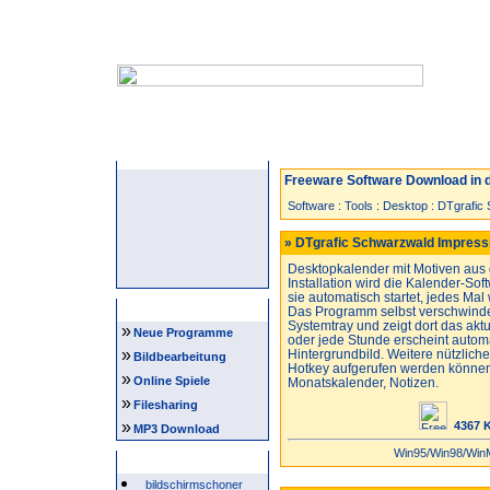
Startseite
Neuzugänge
Spiele
Freeware Software Download in d
Software
:
Tools
:
Desktop
:
DTgrafic
» DTgrafic Schwarzwald Impressi
Desktopkalender mit Motiven aus
Installation wird die Kalender-Sof
sie automatisch startet, jedes Ma
Navigation
Das Programm selbst verschwindet
Systemtray und zeigt dort das akt
»
Neue Programme
oder jede Stunde erscheint autom
»
Hintergrundbild. Weitere nützlich
Bildbearbeitung
Hotkey aufgerufen werden können
»
Online Spiele
Monatskalender, Notizen.
»
Filesharing
»
4367 
MP3 Download
Win95/Win98/Win
Beliebte Suchwörter
bildschirmschoner