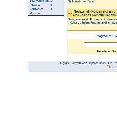
Beta Versionen:
14
Nicht mehr verfügbar
Adware:
5
Cardware:
4
Notizzettel - Notizen sichern 
Mailware:
1
eine Desktop Kommunikationsl
Notizzettel ist ein Programm in dem N
möchte zu jedem Programm einen &quo
Programm Suc
Hier können Sie
DTgrafic Schwarzwald Impressionen - Ein F
RSS 