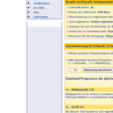
Details zu DTgrafic Schwarzwald
medienplayer
» Uninstallfunktion:
Ja
em 2008
» Kosten der Vollversion:
0.00 Euro
irfan
onlinespiele
» Einschränkung zur registrierten Ver
» Jetzt registrieren:
Online registrie
Anzeige
» Schauen Sie sich Screenshots an:
» Gehen Sie zur Download Seite:
Zum
» Besuchen Sie die Homepage:
DTgr
Userbewertung für DTgrafic Schw
» Bisher wurde(n) 0 Bewertung(en) a
» Bitte bewerten Sie diese Programm 
(1 = miserabel, ... 5 = mittelmässig, .
Download Programme der gleich
Wallpaper4U 3.41
Wallpaper4U ist ein einfach zu bediene
Hintergrundbilder in verschiedenen Date
Uhr32 1.0
Bei diesem Tool handelt es sich eigen