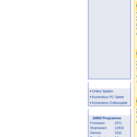
Partner
•
Online Spielen
•
Kostenlose PC Spiele
•
Kostenlose Onlinespiele
Programm Statistik
16869 Programme
Freeware:
2571
Shareware:
12816
Demos:
1011