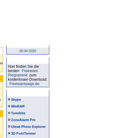
Forum
05.04.2020
Kostenlose Software
Hier finden Sie die
besten
Freeware
Programme
zum
kostenlosen Download.
Freewarepage.de
Software Tipps
»
Skype
r
»
WinRAR
»
Tunebite
»
ZoneAlarm Pro
»
Ulead Photo Explorer
»
3D FontTwister