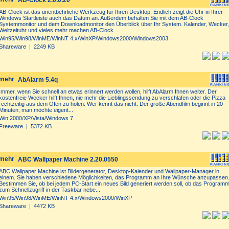
AB-Clock 2.0.0.20
AB-Clock ist das unentbehrliche Werkzeug für Ihren Desktop. Endlich zeigt die Uhr in Ihrer
Windows Startleiste auch das Datum an. Außerdem behalten Sie mit dem AB-Clock
Systemmonitor und dem Downloadmonitor den Überblick über Ihr System. Kalender, Wecker,
Weltzeituhr und vieles mehr machen AB-Clock ...
Win95/Win98/WinME/WinNT 4.x/WinXP/Windows2000/Windows2003
Shareware | 2249 KB
AbAlarm 5.4q
Immer, wenn Sie schnell an etwas erinnert werden wollen, hilft AbAlarm Ihnen weiter. Der
kostenfreie Wecker hilft Ihnen, nie mehr die Lieblingssendung zu verschlafen oder die Pizza
rechtzeitig aus dem Ofen zu holen. Wer kennt das nicht: Der große Abendfilm beginnt in 20
Minuten, man möchte eigent...
Win 2000/XP/Vista/Windows 7
Freeware | 5372 KB
ABC Wallpaper Machine 2.20.0550
ABC Wallpaper Machine ist Bildergenerator, Desktop-Kalender und Wallpaper-Manager in
einem. Sie haben verschiedene Möglichkeiten, das Programm an Ihre Wünsche anzupassen
Bestimmen Sie, ob bei jedem PC-Start ein neues Bild generiert werden soll, ob das Program
zum Schnellzugriff in der Taskbar nebe...
Win95/Win98/WinME/WinNT 4.x/Windows2000/WinXP
Shareware | 4472 KB