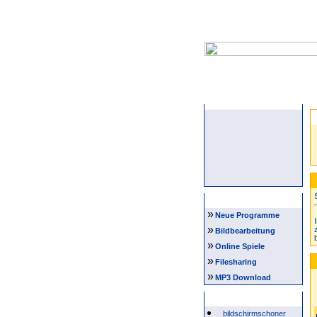
Startseite
Navigation
»
Neue Programme
»
Bildbearbeitung
»
Online Spiele
»
Filesharing
»
MP3 Download
Beliebte Suchwörter
bildschirmschoner