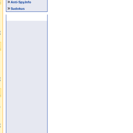
»
Anti-Spy.Info
»
Sudokus
Anzeige
.
m