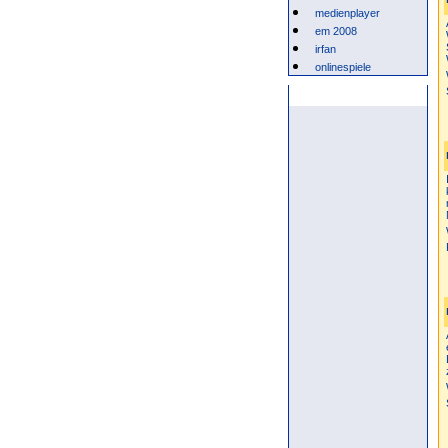
medienplayer
em 2008
irfan
onlinespiele
Anzeige