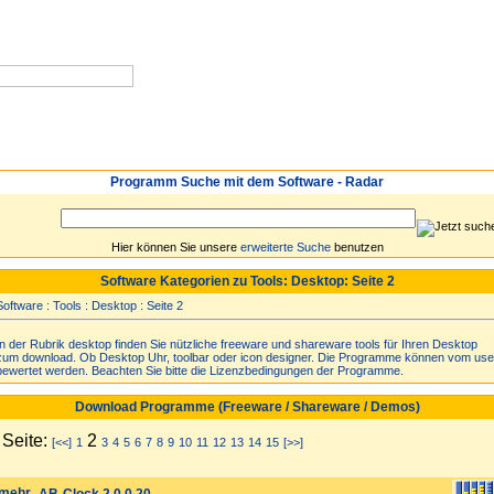
Neuzugänge
Spiele
Login
Top 30
Programm Suche mit dem Software - Radar
Hier können Sie unsere
erweiterte Suche
benutzen
Software Kategorien zu Tools: Desktop: Seite 2
Software
:
Tools
:
Desktop
:
Seite 2
In der Rubrik desktop finden Sie nützliche freeware und shareware tools für Ihren Desktop
zum download. Ob Desktop Uhr, toolbar oder icon designer. Die Programme können vom use
bewertet werden. Beachten Sie bitte die Lizenzbedingungen der Programme.
Download Programme (Freeware / Shareware / Demos)
Seite:
2
[<<]
1
3
4
5
6
7
8
9
10
11
12
13
14
15
[>>]