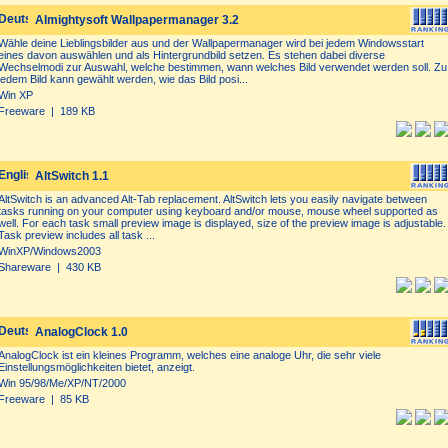
Almightysoft Wallpapermanager 3.2
Wähle deine Lieblingsbilder aus und der Wallpapermanager wird bei jedem Windowsstart
eines davon auswählen und als Hintergrundbild setzen. Es stehen dabei diverse
Wechselmodi zur Auswahl, welche bestimmen, wann welches Bild verwendet werden soll. Zu
jedem Bild kann gewählt werden, wie das Bild posi...
Win XP
Freeware | 189 KB
AltSwitch 1.1
AltSwitch is an advanced Alt-Tab replacement. AltSwitch lets you easily navigate between
tasks running on your computer using keyboard and/or mouse, mouse wheel supported as
well. For each task small preview image is displayed, size of the preview image is adjustable.
Task preview includes all task ...
WinXP/Windows2003
Shareware | 430 KB
AnalogClock 1.0
AnalogClock ist ein kleines Programm, welches eine analoge Uhr, die sehr viele
Einstellungsmöglichkeiten bietet, anzeigt.
Win 95/98/Me/XP/NT/2000
Freeware | 85 KB