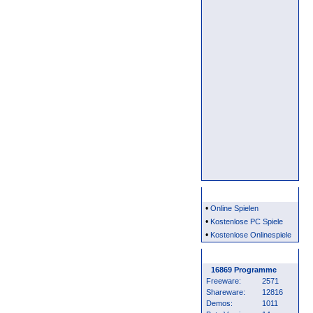
Partner
•
Online Spielen
•
Kostenlose PC Spiele
•
Kostenlose Onlinespiele
Programm Statistik
16869 Programme
Freeware:
2571
Shareware:
12816
Demos:
1011