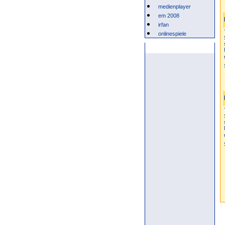
medienplayer
em 2008
irfan
onlinespiele
Anzeige