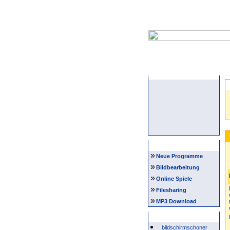
Startseite
Navigation
»
Neue Programme
»
Bildbearbeitung
»
Online Spiele
»
Filesharing
»
MP3 Download
Beliebte Suchwörter
bildschirmschoner