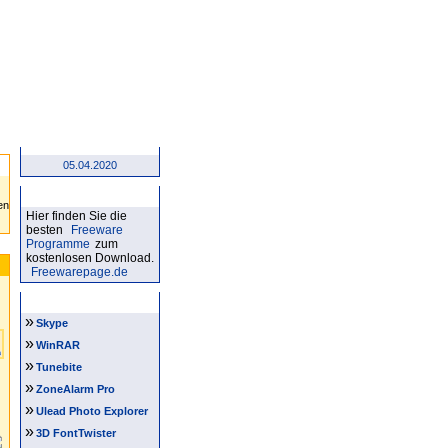
Forum
05.04.2020
Kostenlose Software
Hier finden Sie die
besten
Freeware
Programme
zum
kostenlosen Download.
Freewarepage.de
Software Tipps
»
Skype
»
WinRAR
»
Tunebite
»
ZoneAlarm Pro
»
Ulead Photo Explorer
»
3D FontTwister