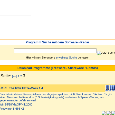
Neuzugänge
Spiele
Login
Top 30
Programm Suche mit dem Software - Radar
Hier können Sie unsere
erweiterte Suche
benutzen
Download Programme (Freeware / Shareware / Demos)
Seite:
3
[<<]
1
2
The little Flitze-Cars 1.4
Dies ist ein kleines Rennspiel aus der Vogelperspektive mit 6 Strecken und 3 Autos. Es gibt
einen Meisterschaftsmodus (6 Schwierigkeitsgrade) und einen 2-Spieler-Modus, wo
gegeneinander gefahren wird.
Win 95/98/Me/XP/NT/2000
Freeware | 666 KB