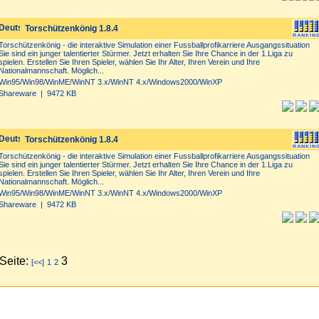
Torschützenkönig 1.8.4
Torschützenkönig - die interaktive Simulation einer Fussballprofikarriere Ausgangssituation
Sie sind ein junger talentierter Stürmer. Jetzt erhalten Sie Ihre Chance in der 1.Liga zu
spielen. Erstellen Sie Ihren Spieler, wählen Sie Ihr Alter, Ihren Verein und Ihre
Nationalmannschaft. Möglich...
Win95/Win98/WinME/WinNT 3.x/WinNT 4.x/Windows2000/WinXP
Shareware | 9472 KB
Torschützenkönig 1.8.4
Torschützenkönig - die interaktive Simulation einer Fussballprofikarriere Ausgangssituation
Sie sind ein junger talentierter Stürmer. Jetzt erhalten Sie Ihre Chance in der 1.Liga zu
spielen. Erstellen Sie Ihren Spieler, wählen Sie Ihr Alter, Ihren Verein und Ihre
Nationalmannschaft. Möglich...
Win95/Win98/WinME/WinNT 3.x/WinNT 4.x/Windows2000/WinXP
Shareware | 9472 KB
Seite:
3
[<<]
1
2