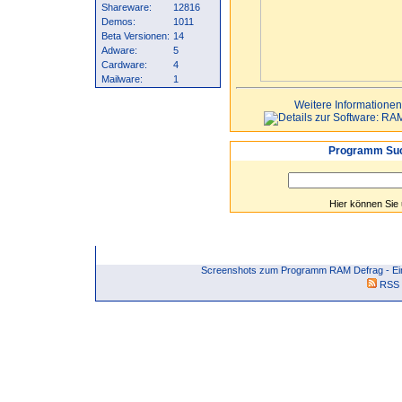
Shareware:
12816
Demos:
1011
Beta Versionen:
14
Adware:
5
Cardware:
4
Mailware:
1
Weitere Informationen
Programm Suc
Hier können Sie
Screenshots zum Programm RAM Defrag - Ein
RSS 