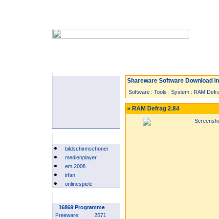
Startseite
Neuzugänge
Spiele
Shareware Software Download in 
Software
:
Tools
:
System
:
RAM Defr
» RAM Defrag 2.84
Beliebte Suchwörter
bildschirmschoner
medienplayer
em 2008
irfan
onlinespiele
Programm Statistik
16869 Programme
Freeware:
2571