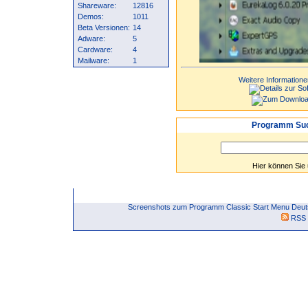
Shareware:
12816
Demos:
1011
Beta Versionen:
14
Adware:
5
Cardware:
4
Mailware:
1
Weitere Informatione
Programm Suc
Hier können Sie
Screenshots zum Programm Classic Start Menu Deuts
RSS 