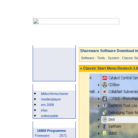
Startseite
Neuzugänge
Spiele
Shareware Software Download in 
Software
:
Tools
:
System
:
Classic S
» Classic Start Menu Deutsch 3.
Beliebte Suchwörter
bildschirmschoner
medienplayer
em 2008
irfan
onlinespiele
Programm Statistik
16869 Programme
Freeware:
2571