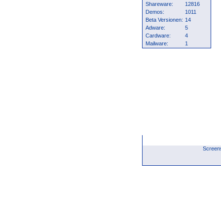
Shareware:
12816
Demos:
1011
Beta Versionen:
14
Adware:
5
Cardware:
4
Mailware:
1
Screen