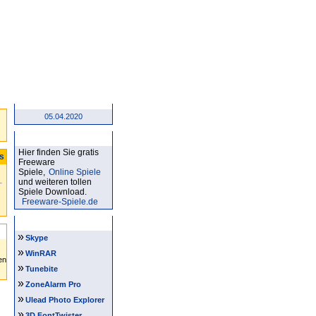
05.04.2020
Kostenlose Spiele
Hier finden Sie gratis
ts
Freeware
Spiele,
Online Spiele
und weiteren tollen
Spiele Download.
Freeware-Spiele.de
Software Tipps
»
Skype
»
WinRAR
»
Tunebite
»
ZoneAlarm Pro
»
Ulead Photo Explorer
»
3D FontTwister