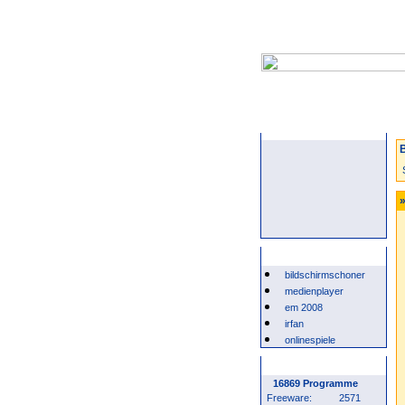
Startseite
B
»
Beliebte Suchwörter
bildschirmschoner
medienplayer
em 2008
irfan
onlinespiele
Programm Statistik
16869 Programme
Freeware:
2571