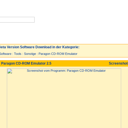
Neuzugänge
Spiele
Top 30
eta Version Software Download in der Kategorie:
Software
:
Tools
:
Sonstige
:
Paragon CD-ROM Emulator
 Paragon CD-ROM Emulator 2.5
Screensho