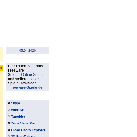
05.04.2020
Kostenlose Spiele
Hier finden Sie gratis
ts
Freeware
Spiele,
Online Spiele
und weiteren tollen
Spiele Download.
Freeware-Spiele.de
Software Tipps
»
Skype
»
WinRAR
»
Tunebite
»
ZoneAlarm Pro
»
Ulead Photo Explorer
»
3D FontTwister