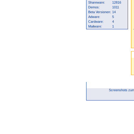
Shareware:
12816
Demos:
1011
Beta Versionen:
14
Adware:
5
Cardware:
4
Mailware:
1
Screenshots zum