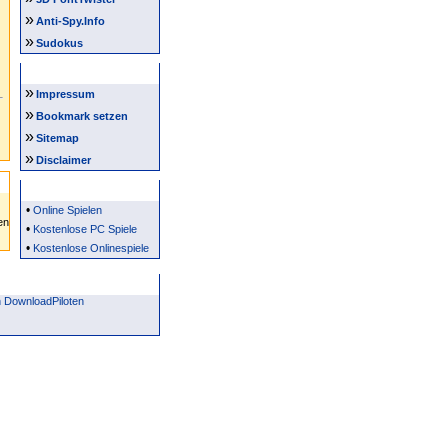
»
Anti-Spy.Info
»
Sudokus
Intern
»
Impressum
»
Bookmark setzen
»
Sitemap
»
Disclaimer
Partner
•
Online Spielen
•
Kostenlose PC Spiele
•
Kostenlose Onlinespiele
 DownloadPiloten