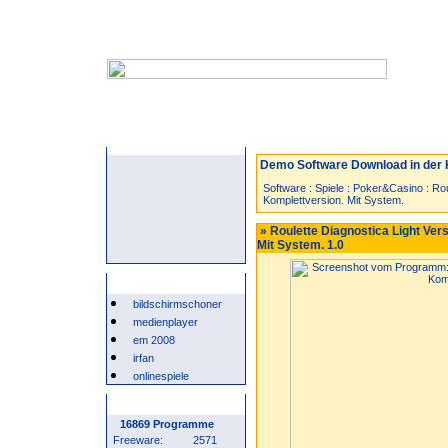
Startseite
Neuzugänge
Spiele
Demo Software Download in der 
Software
:
Spiele
:
Poker&Casino
:
Rou
Komplettversion. Mit System.
» Roulette Diagnostica Light Vers
Mit System. 1.0
Beliebte Suchwörter
bildschirmschoner
medienplayer
em 2008
irfan
onlinespiele
Programm Statistik
16869 Programme
Freeware:
2571