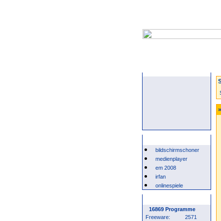
Startseite
S
»
Beliebte Suchwörter
bildschirmschoner
medienplayer
em 2008
irfan
onlinespiele
Programm Statistik
16869 Programme
Freeware:
2571