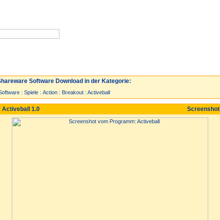
Neuzugänge
Spiele
Top 30
hareware Software Download in der Kategorie:
Software
:
Spiele
:
Action
:
Breakout
:
Activeball
 Activeball 1.0
Screensho