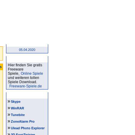
05.04.2020
Kostenlose Spiele
Hier finden Sie gratis
ts
Freeware
Spiele,
Online Spiele
und weiteren tollen
Spiele Download.
Freeware-Spiele.de
Software Tipps
»
Skype
»
WinRAR
»
Tunebite
»
ZoneAlarm Pro
»
Ulead Photo Explorer
»
3D FontTwister