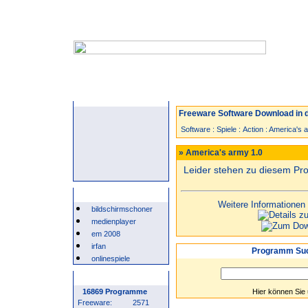
Startseite
Neuzugänge
Spiele
Freeware Software Download in d
Software
:
Spiele
:
Action
:
America's 
» America's army 1.0
Leider stehen zu diesem P
Beliebte Suchwörter
Weitere Informationen
bildschirmschoner
medienplayer
em 2008
irfan
Programm Suc
onlinespiele
Programm Statistik
16869 Programme
Hier können Sie
Freeware:
2571