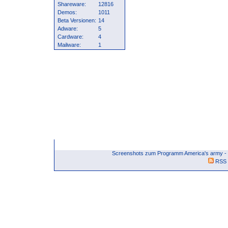
Shareware:
12816
Demos:
1011
Beta Versionen:
14
Adware:
5
Cardware:
4
Mailware:
1
Screenshots zum Programm America's army - 
RSS 