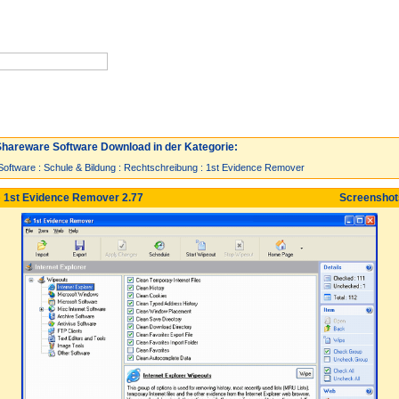
Neuzugänge
Spiele
Top 30
hareware Software Download in der Kategorie:
Software
:
Schule & Bildung
:
Rechtschreibung
:
1st Evidence Remover
 1st Evidence Remover 2.77
Screensho