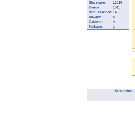
Shareware:
12816
Demos:
1011
Beta Versionen:
14
Adware:
5
Cardware:
4
Mailware:
1
Screenshots 