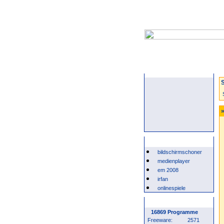
Startseite
S
»
Beliebte Suchwörter
bildschirmschoner
medienplayer
em 2008
irfan
onlinespiele
Programm Statistik
16869 Programme
Freeware:
2571