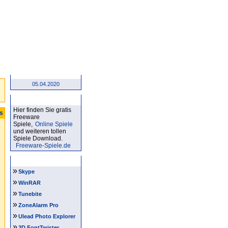
05.04.2020
Kostenlose Spiele
Hier finden Sie gratis
ts
Freeware
Spiele,
Online Spiele
und weiteren tollen
Spiele Download.
Freeware-Spiele.de
Software Tipps
»
Skype
»
WinRAR
»
Tunebite
»
ZoneAlarm Pro
»
Ulead Photo Explorer
»
3D FontTwister