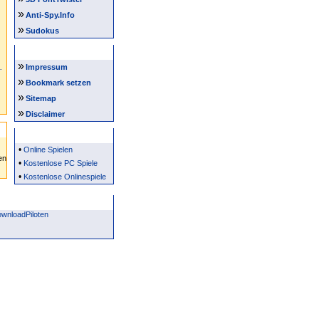
»
Anti-Spy.Info
»
Sudokus
Intern
»
Impressum
»
Bookmark setzen
»
Sitemap
»
Disclaimer
Partner
•
Online Spielen
•
Kostenlose PC Spiele
•
Kostenlose Onlinespiele
wnloadPiloten