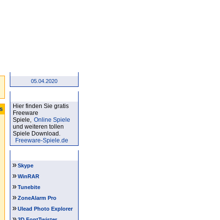
05.04.2020
Kostenlose Spiele
Hier finden Sie gratis
ts
Freeware
Spiele,
Online Spiele
und weiteren tollen
Spiele Download.
Freeware-Spiele.de
Software Tipps
»
Skype
»
WinRAR
»
Tunebite
»
ZoneAlarm Pro
»
Ulead Photo Explorer
»
3D FontTwister