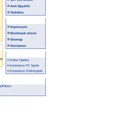
»
Anti-Spy.Info
»
Sudokus
Intern
»
Impressum
»
Bookmark setzen
»
Sitemap
»
Disclaimer
Partner
•
Online Spielen
•
Kostenlose PC Spiele
•
Kostenlose Onlinespiele
dPiloten