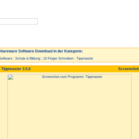
Neuzugänge
Spiele
Top 30
hareware Software Download in der Kategorie:
Software
:
Schule & Bildung
:
10 Finger Schreiben
:
Tippmaster
 Tippmaster 3.5.0
Screensho