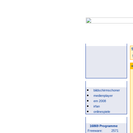
Startseite
S
»
Beliebte Suchwörter
bildschirmschoner
medienplayer
em 2008
irfan
onlinespiele
Programm Statistik
16869 Programme
Freeware:
2571