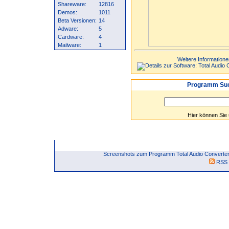
Shareware:
12816
Demos:
1011
Beta Versionen:
14
Adware:
5
Cardware:
4
Mailware:
1
Weitere Informatione
Programm Suc
Hier können Sie
Screenshots zum Programm Total Audio Converter
RSS 