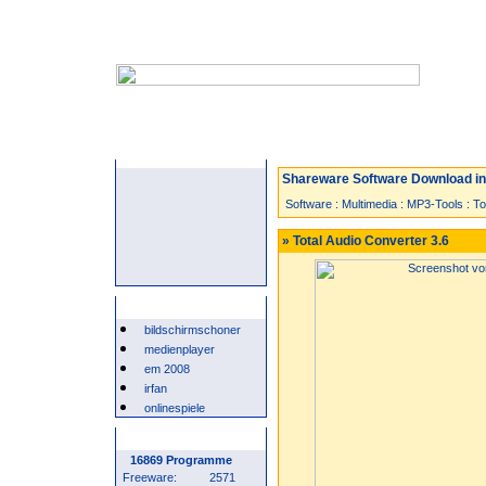
Startseite
Neuzugänge
Spiele
Shareware Software Download in 
Software
:
Multimedia
:
MP3-Tools
:
To
» Total Audio Converter 3.6
Beliebte Suchwörter
bildschirmschoner
medienplayer
em 2008
irfan
onlinespiele
Programm Statistik
16869 Programme
Freeware:
2571