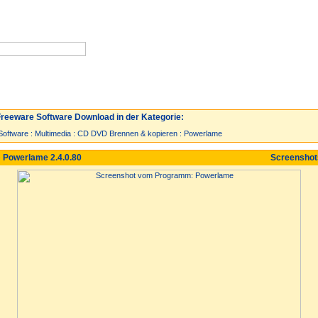
Neuzugänge
Spiele
Top 30
reeware Software Download in der Kategorie:
Software
:
Multimedia
:
CD DVD Brennen & kopieren
:
Powerlame
 Powerlame 2.4.0.80
Screensho