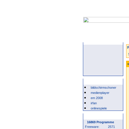
Startseite
F
»
Beliebte Suchwörter
bildschirmschoner
medienplayer
em 2008
irfan
onlinespiele
Programm Statistik
16869 Programme
Freeware:
2571