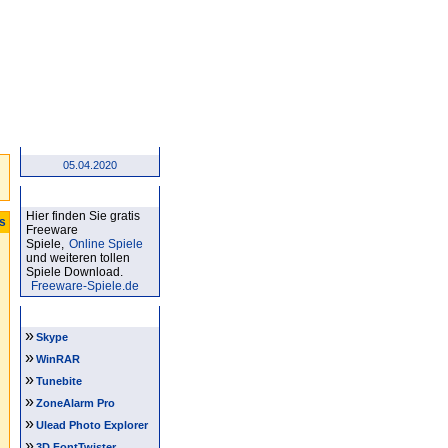
05.04.2020
Kostenlose Spiele
Hier finden Sie gratis
ts
Freeware
Spiele,
Online Spiele
und weiteren tollen
Spiele Download.
Freeware-Spiele.de
Software Tipps
»
Skype
»
WinRAR
»
Tunebite
»
ZoneAlarm Pro
»
Ulead Photo Explorer
»
3D FontTwister