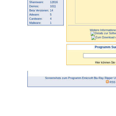
Shareware:
12816
Demos:
1011
Beta Versionen:
14
Adware:
5
Cardware:
4
Mailware:
1
Weitere Informatione
Programm Suc
Hier können Sie
Screenshots zum Programm Emicsoft Blu-Ray Ripper Ult
RSS 