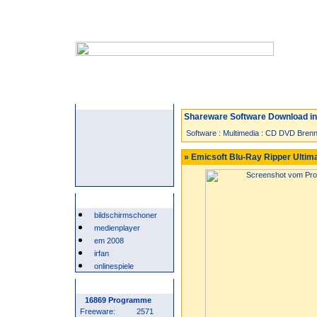
Startseite
Neuzugänge
Spiele
Shareware Software Download in 
Software
:
Multimedia
:
CD DVD Brenn
» Emicsoft Blu-Ray Ripper Ultima
Beliebte Suchwörter
bildschirmschoner
medienplayer
em 2008
irfan
onlinespiele
Programm Statistik
16869 Programme
Freeware:
2571