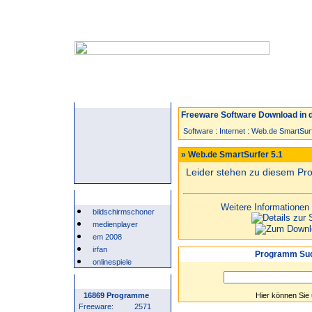
Startseite
Neuzugänge
Spiele
Freeware Software Download in d
Software
:
Internet
:
Web.de SmartSur
» Web.de SmartSurfer 5.1
Leider stehen zu diesem P
Beliebte Suchwörter
Weitere Informationen
bildschirmschoner
medienplayer
em 2008
irfan
Programm Suc
onlinespiele
Programm Statistik
16869 Programme
Hier können Sie
Freeware:
2571