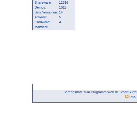
Shareware:
12816
Demos:
1011
Beta Versionen:
14
Adware:
5
Cardware:
4
Mailware:
1
Screenshots zum Programm Web.de SmartSurfer 
RSS 