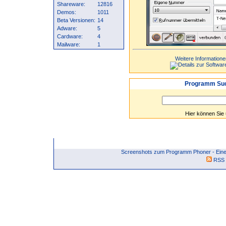
Shareware:
12816
Demos:
1011
Beta Versionen:
14
Adware:
5
Cardware:
4
Mailware:
1
Weitere Informatione
Programm Suc
Hier können Sie
Screenshots zum Programm Phoner - Eine
RSS 