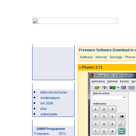
Startseite
Neuzugänge
Spiele
Freeware Software Download in d
Software
:
Internet
:
Sonstige
:
Phoner
» Phoner 2.71
Beliebte Suchwörter
bildschirmschoner
medienplayer
em 2008
irfan
onlinespiele
Programm Statistik
16869 Programme
Freeware:
2571